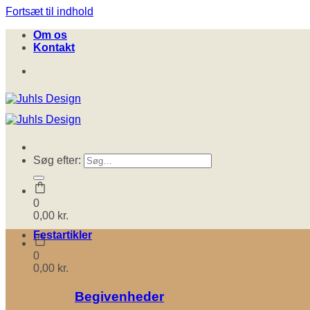
Fortsæt til indhold
Om os
Kontakt
Søg efter:
0
0,00
kr.
Festartikler
0
0,00
kr.
Begivenheder