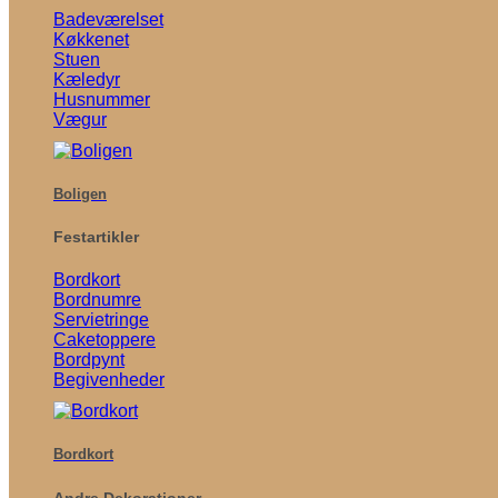
Badeværelset
Køkkenet
Stuen
Kæledyr
Husnummer
Vægur
Boligen
Festartikler
Bordkort
Bordnumre
Servietringe
Caketoppere
Bordpynt
Begivenheder
Bordkort
Andre Dekorationer