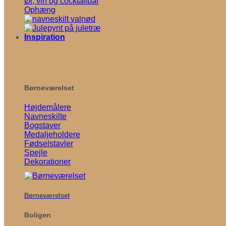
Øl, vin og cocktailbar
Ophæng
Inspiration
Børneværelset
Højdemålere
Navneskilte
Bogstaver
Medaljeholdere
Fødselstavler
Spejle
Dekorationer
Børneværelset
Boligen