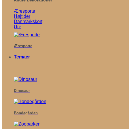
Æresporte
Højtider
Danmarkskort
Ure
Æresporte
Temaer
Dinosaur
Bondegården