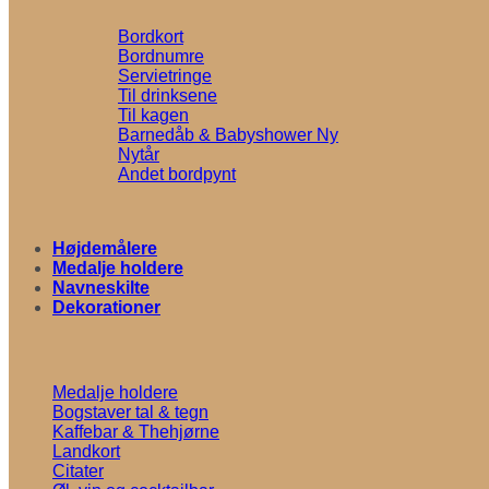
Bordkort
Bordnumre
Servietringe
Til drinksene
Til kagen
Barnedåb & Babyshower
Nytår
Andet bordpynt
Højdemålere
Medalje holdere
Navneskilte
Dekorationer
Medalje holdere
Bogstaver tal & tegn
Kaffebar & Thehjørne
Landkort
Citater