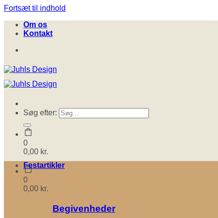
Fortsæt til indhold
Om os
Kontakt
Søg efter:
0
0,00
kr.
Festartikler
0
0,00
kr.
Begivenheder