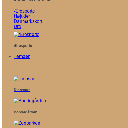
Æresporte
Højtider
Danmarkskort
Ure
Æresporte
Temaer
Dinosaur
Bondegården