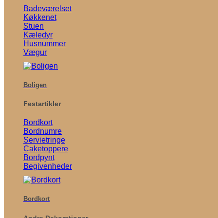
Badeværelset
Køkkenet
Stuen
Kæledyr
Husnummer
Vægur
Boligen
Festartikler
Bordkort
Bordnumre
Servietringe
Caketoppere
Bordpynt
Begivenheder
Bordkort
Andre Dekorationer