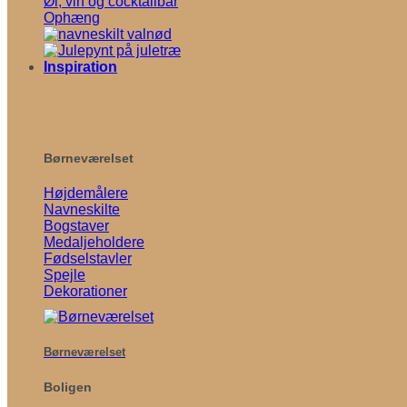
Øl, vin og cocktailbar
Ophæng
Inspiration
Børneværelset
Højdemålere
Navneskilte
Bogstaver
Medaljeholdere
Fødselstavler
Spejle
Dekorationer
Børneværelset
Boligen