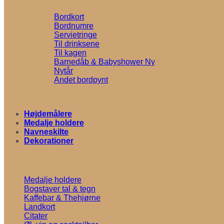
Bordkort
Bordnumre
Servietringe
Til drinksene
Til kagen
Barnedåb & Babyshower
Nytår
Andet bordpynt
Højdemålere
Medalje holdere
Navneskilte
Dekorationer
Medalje holdere
Bogstaver tal & tegn
Kaffebar & Thehjørne
Landkort
Citater