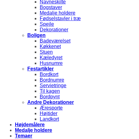
Navneskilte
Bogstaver
Medalje holdere
Fødselstavler i træ
Spejle
Dekorationer
Boligen
Badeværelset
Køkkenet
Stuen
Kæledyret
Husnumre
Festartikler
Bordkort
Bordnumre
Servietringe
Til kagen
Bordpynt
Andre Dekorationer
Æresporte
Højtider
Landkort
Højdemålere
Medalje holdere
Temaer