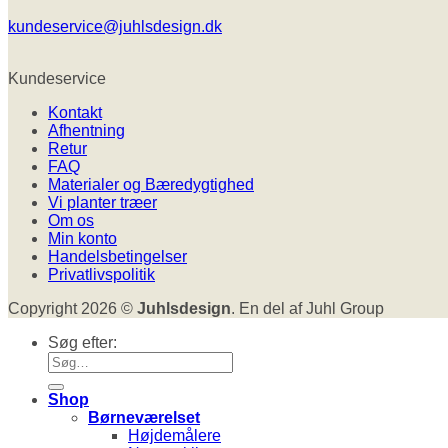
kundeservice@juhlsdesign.dk
Kundeservice
Kontakt
Afhentning
Retur
FAQ
Materialer og Bæredygtighed
Vi planter træer
Om os
Min konto
Handelsbetingelser
Privatlivspolitik
Copyright 2026 ©
Juhlsdesign
. En del af Juhl Group
Søg efter:
Shop
Børneværelset
Højdemålere