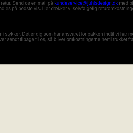
 retur. Send os en mail på
kundeservice@juhlsdesign.dk
med bil
andles på bedste vis. Her dækker vi selvfølgelig returomkostning
r i stykker. Det er dig som har ansvaret for pakken indtil vi har
 sendt tilbage til os, så bliver omkostningerne hertil trukket fr