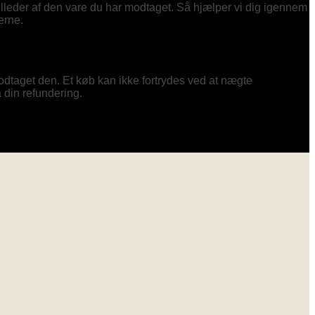
leder af den vare du har modtaget. Så hjælper vi dig igennem
erne.
 modtaget den. Et køb kan ikke fortrydes ved at nægte
a din refundering.