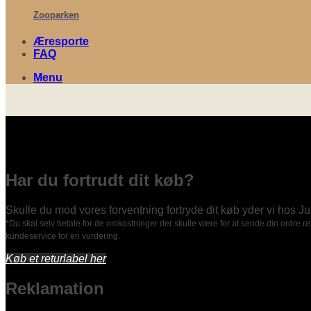
Zooparken
Æresporte
FAQ
Menu
Har du fortrudt dit køb?
Skulle du mod vores forventning fortryde dit køb yder vi hos J
*Du skal selv betale for de omkostninger der skulle være for at sende din ordre 
kundeservice for en vurdering.
Køb et returlabel her
Reklamation