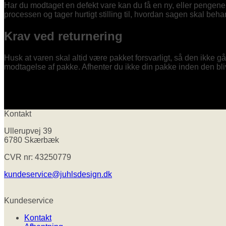
Har du modtaget en defekt vare kan du få en ny, eller pengene
processen og tager hurtigt stilling til, hvordan sagen skal beh
Krav ved returnering
Husk at varen skal altid være pakket forsvarligt, så den ikke gå
modtagelse af pakke. Afhenter du ikke din pakke inden den bliver
Kontakt
Ullerupvej 39
6780 Skærbæk
CVR nr: 43250779
kundeservice@juhlsdesign.dk
Kundeservice
Kontakt