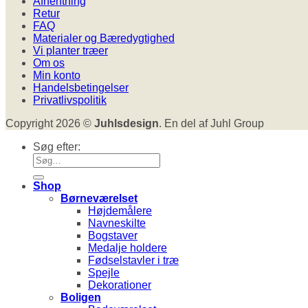
Afhentning
Retur
FAQ
Materialer og Bæredygtighed
Vi planter træer
Om os
Min konto
Handelsbetingelser
Privatlivspolitik
Copyright 2026 ©
Juhlsdesign
. En del af Juhl Group
Søg efter:
Shop
Børneværelset
Højdemålere
Navneskilte
Bogstaver
Medalje holdere
Fødselstavler i træ
Spejle
Dekorationer
Boligen