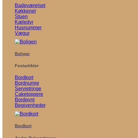
Badeværelset
Køkkenet
Stuen
Kæledyr
Husnummer
Vægur
Boligen
Festartikler
Bordkort
Bordnumre
Servietringe
Caketoppere
Bordpynt
Begivenheder
Bordkort
Andre Dekorationer