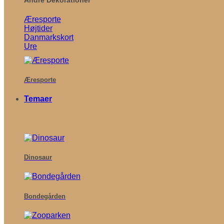
Æresporte
Højtider
Danmarkskort
Ure
Æresporte
Temaer
Dinosaur
Bondegården