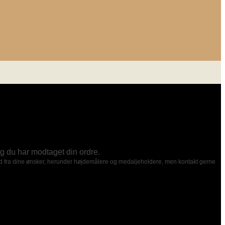
dag du har modtaget din ordre.
t ud fra dine ønsker, herunder højdemålere og medaljeholdere, men kontakt gerne