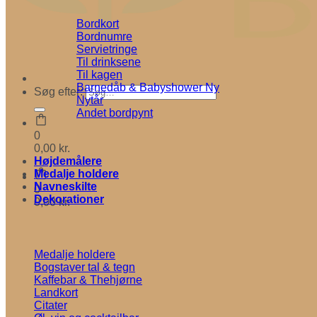
Bordkort
Bordnumre
Servietringe
Til drinksene
Til kagen
Barnedåb & Babyshower
Søg efter:
Nytår
Andet bordpynt
0
0,00
kr.
Højdemålere
Medalje holdere
Navneskilte
0
Dekorationer
0,00
kr.
Medalje holdere
Bogstaver tal & tegn
Kaffebar & Thehjørne
Landkort
Citater