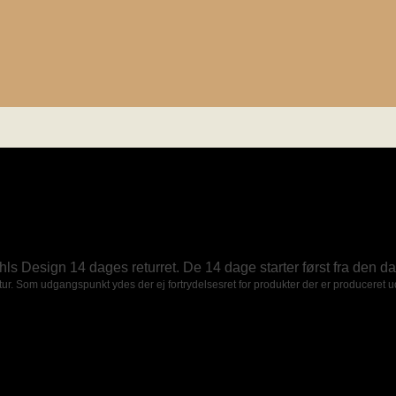
uhls Design 14 dages returret. De 14 dage starter først fra den 
retur. Som udgangspunkt ydes der ej fortrydelsesret for produkter der er producere