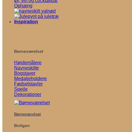
Øl, vin og cocktailbar
Ophæng
Inspiration
Børneværelset
Højdemålere
Navneskilte
Bogstaver
Medaljeholdere
Fødselstavler
Spejle
Dekorationer
Børneværelset
Boligen