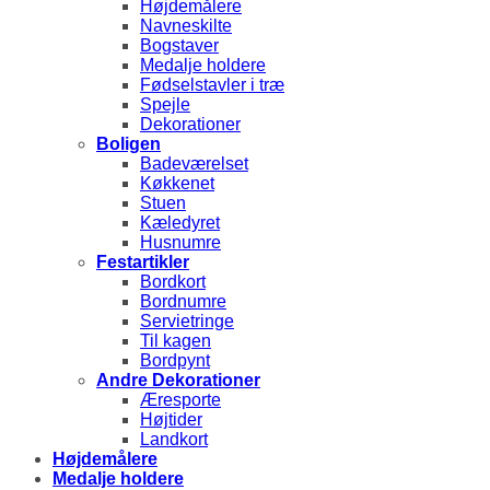
Højdemålere
Navneskilte
Bogstaver
Medalje holdere
Fødselstavler i træ
Spejle
Dekorationer
Boligen
Badeværelset
Køkkenet
Stuen
Kæledyret
Husnumre
Festartikler
Bordkort
Bordnumre
Servietringe
Til kagen
Bordpynt
Andre Dekorationer
Æresporte
Højtider
Landkort
Højdemålere
Medalje holdere