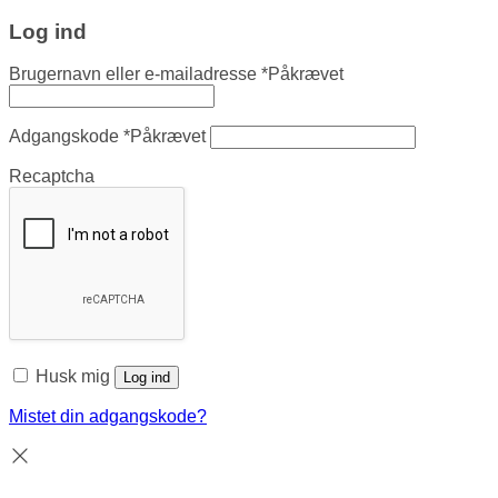
Log ind
Brugernavn eller e-mailadresse
*
Påkrævet
Adgangskode
*
Påkrævet
Recaptcha
Husk mig
Log ind
Mistet din adgangskode?