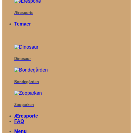
Æresporte
Temaer
Dinosaur
Bondegården
Zooparken
Æresporte
FAQ
Menu