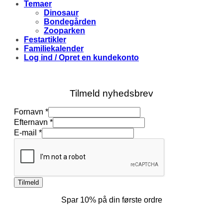
Temaer
Dinosaur
Bondegården
Zooparken
Festartikler
Familiekalender
Log ind / Opret en kundekonto
Tilmeld nyhedsbrev
Efternavn
Fornavn
*
E-
Efternavn
*
mail
E-mail
*
Fornavn
Tilmeld
Spar 10% på din første ordre