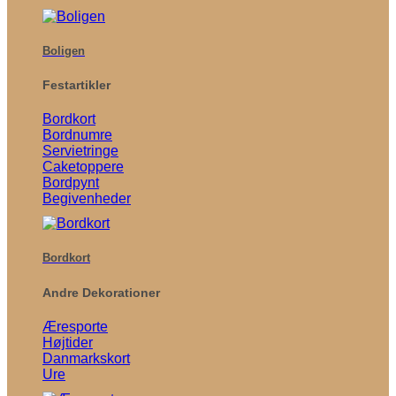
Boligen
Festartikler
Bordkort
Bordnumre
Servietringe
Caketoppere
Bordpynt
Begivenheder
Bordkort
Andre Dekorationer
Æresporte
Højtider
Danmarkskort
Ure