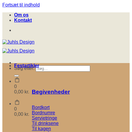
Fortsæt til indhold
Om os
Kontakt
Festartikler
Søg efter:
0
Begivenheder
0,00
kr.
Bordkort
0
Bordnumre
0,00
kr.
Servietringe
Til drinksene
Til kagen