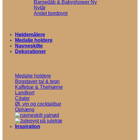
Barnedåb & Babyshower
Nytår
Andet bordpynt
Højdemålere
Medalje holdere
Navneskilte
Dekorationer
Medalje holdere
Bogstaver tal & tegn
Kaffebar & Thehjørne
Landkort
Citater
Øl, vin og cocktailbar
Ophæng
Inspiration