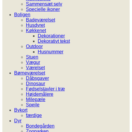
Sammensæt selv
Specielle ikoner
Boligen
Badeværelset
Husdyret
Køkkenet
Dekorationer
Dekorativt tekst
Outdoor
Husnummer
Stuen
Vægur
Værelset
Børneværelset
Dåbsgaver
Dinosaur
Fødselstavler i træ
Højdemålere
Milepæle
Spejle
Bykort
færdige
Dyr
Bondegården
Zooparken