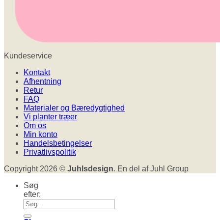
Kundeservice
Kontakt
Afhentning
Retur
FAQ
Materialer og Bæredygtighed
Vi planter træer
Om os
Min konto
Handelsbetingelser
Privatlivspolitik
Copyright 2026 ©
Juhlsdesign
. En del af Juhl Group
Søg
efter: