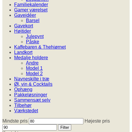
Familiekalender
Gamer værelset
Gaveidéer
Barsel
Gavekort
Højtider
Julepynt
Påske
Kaffebaren & Thehjørnet
Landkort
Medalje holdere
Andre
Model 1
Model 2
Navneskilte i træ
Øl, vin & Cocktails
Ophæng
Pakkeløsninger
Sammensæt selv
Tilbehør
Værkstedet
Mindste pris
Højeste pris
Filter