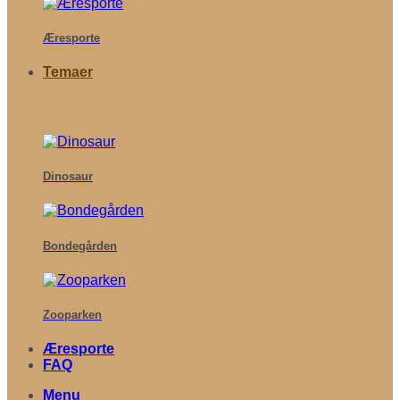
Æresporte
Temaer
Dinosaur
Bondegården
Zooparken
Æresporte
FAQ
Menu