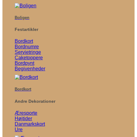
Boligen
Festartikler
Bordkort
Bordnumre
Servietringe
Caketoppere
Bordpynt
Begivenheder
Bordkort
Andre Dekorationer
Æresporte
Højtider
Danmarkskort
Ure