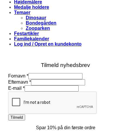
Højdemålere
Medalje holdere
Temaer
Dinosaur
Bondegården
Zooparken
Festartikler
Familiekalender
Log ind / Opret en kundekonto
Tilmeld nyhedsbrev
E-
Fornavn
*
mail
Efternavn
*
Fornavn
E-mail
*
Efternavn
Tilmeld
Spar 10% på din første ordre