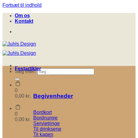
Fortsæt til indhold
Om os
Kontakt
Festartikler
Søg efter:
0
Begivenheder
0,00
kr.
Bordkort
0
Bordnumre
0,00
kr.
Servietringe
Til drinksene
Til kagen