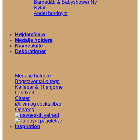
Barnedåb & Babyshower
Nytår
Andet bordpynt
Højdemålere
Medalje holdere
Navneskilte
Dekorationer
Medalje holdere
Bogstaver tal & tegn
Kaffebar & Thehjørne
Landkort
Citater
Øl, vin og cocktailbar
Ophæng
Inspiration