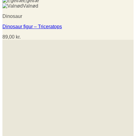
Egetræ
Valnød
Dinosaur
Dinosaur figur – Triceratops
89,00
kr.