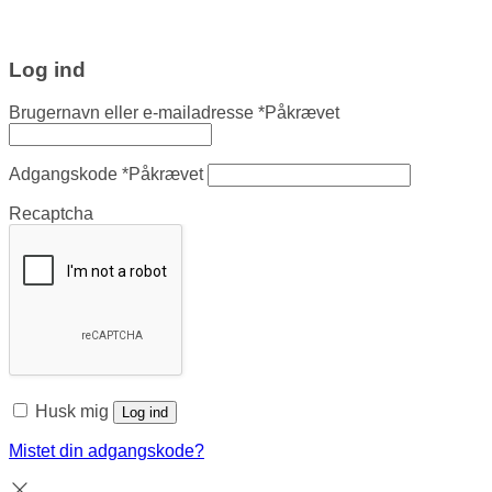
Log ind
Brugernavn eller e-mailadresse
*
Påkrævet
Adgangskode
*
Påkrævet
Recaptcha
Husk mig
Log ind
Mistet din adgangskode?