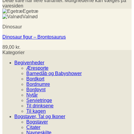
Dette vare har flere varianter. Mulighederne kan vælges på
varesiden
Egetræ
Valnød
Dinosaur
Dinosaur figur – Brontosaurus
89,00
kr.
Kategorier
Begivenheder
Æresporte
Barnedåb og Babyshower
Bordkort
Bordnumre
Bordpynt
Nytår
Servietringe
Til drinksene
Til kagen
Bogstaver, Tal og Ikoner
Bogstaver
Citater
Navneskilte