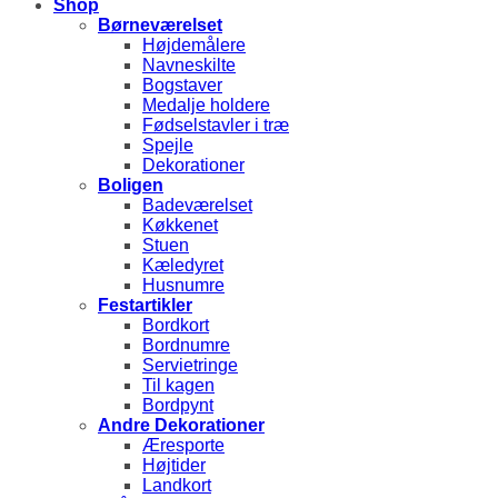
Shop
Børneværelset
Højdemålere
Navneskilte
Bogstaver
Medalje holdere
Fødselstavler i træ
Spejle
Dekorationer
Boligen
Badeværelset
Køkkenet
Stuen
Kæledyret
Husnumre
Festartikler
Bordkort
Bordnumre
Servietringe
Til kagen
Bordpynt
Andre Dekorationer
Æresporte
Højtider
Landkort