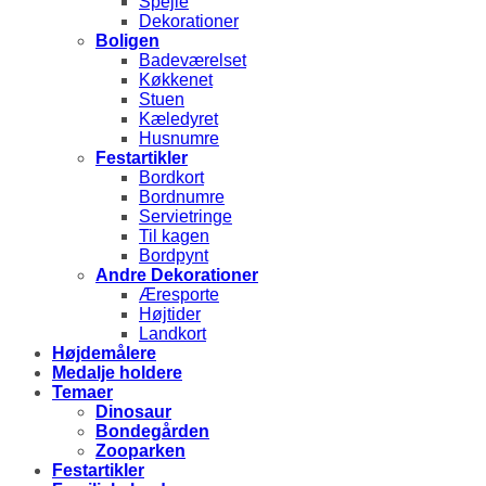
Spejle
Dekorationer
Boligen
Badeværelset
Køkkenet
Stuen
Kæledyret
Husnumre
Festartikler
Bordkort
Bordnumre
Servietringe
Til kagen
Bordpynt
Andre Dekorationer
Æresporte
Højtider
Landkort
Højdemålere
Medalje holdere
Temaer
Dinosaur
Bondegården
Zooparken
Festartikler