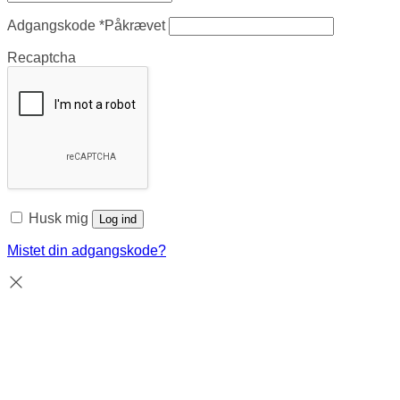
Adgangskode
*
Påkrævet
Recaptcha
Husk mig
Log ind
Mistet din adgangskode?