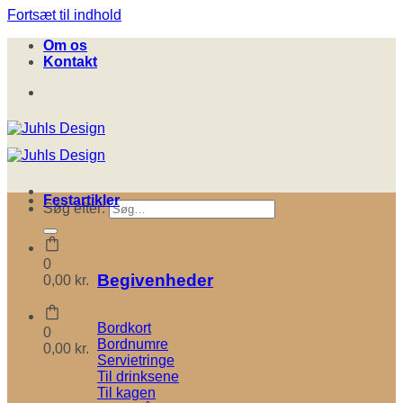
Fortsæt til indhold
Om os
Kontakt
Festartikler
Søg efter:
0
Begivenheder
0,00
kr.
Bordkort
0
Bordnumre
0,00
kr.
Servietringe
Til drinksene
Til kagen