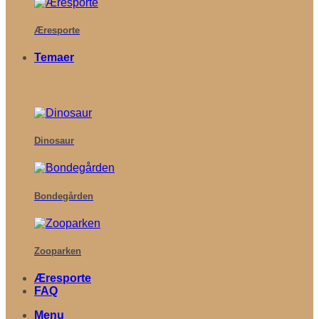
Æresporte
Temaer
Dinosaur
Bondegården
Zooparken
Æresporte
FAQ
Menu