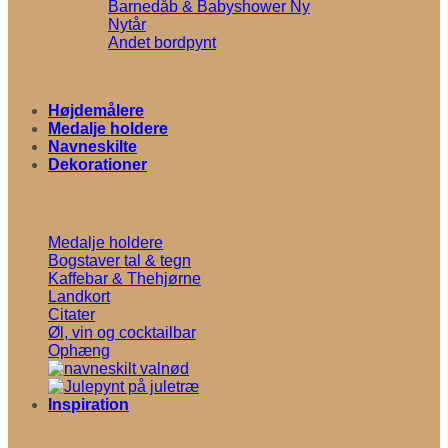
Barnedåb & Babyshower
Nytår
Andet bordpynt
Højdemålere
Medalje holdere
Navneskilte
Dekorationer
Medalje holdere
Bogstaver tal & tegn
Kaffebar & Thehjørne
Landkort
Citater
Øl, vin og cocktailbar
Ophæng
Inspiration