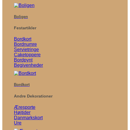
Boligen
Festartikler
Bordkort
Bordnumre
Servietringe
Caketoppere
Bordpynt
Begivenheder
Bordkort
Andre Dekorationer
Æresporte
Højtider
Danmarkskort
Ure