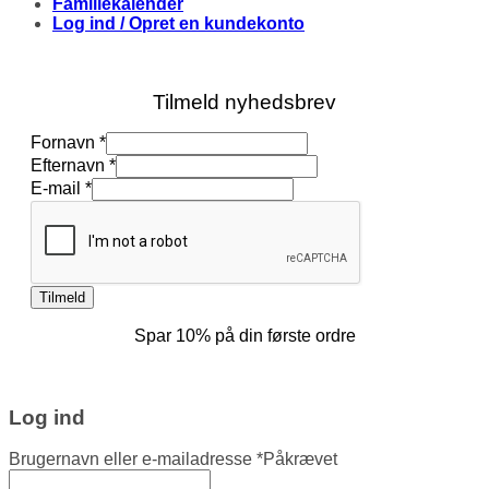
Familiekalender
Log ind / Opret en kundekonto
Tilmeld nyhedsbrev
Efternavn
Fornavn
*
Fornavn
Efternavn
*
E-
E-mail
*
mail
Tilmeld
Spar 10% på din første ordre
Log ind
Brugernavn eller e-mailadresse
*
Påkrævet