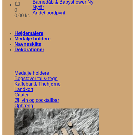
Barnedåb & Babyshower
Nytår
0
Andet bordpynt
0,00
kr.
Højdemålere
Medalje holdere
Navneskilte
Dekorationer
Medalje holdere
Bogstaver tal & tegn
Kaffebar & Thehjørne
Landkort
Citater
Øl, vin og cocktailbar
Ophæng