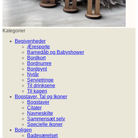
Kategorier
Begivenheder
Æresporte
Barnedåb og Babyshower
Bordkort
Bordnumre
Bordpynt
Nytår
Servietringe
Til drinksene
Til kagen
Bogstaver, Tal og Ikoner
Bogstaver
Citater
Navneskilte
Sammensæt selv
Specielle ikoner
Boligen
Badeværelset