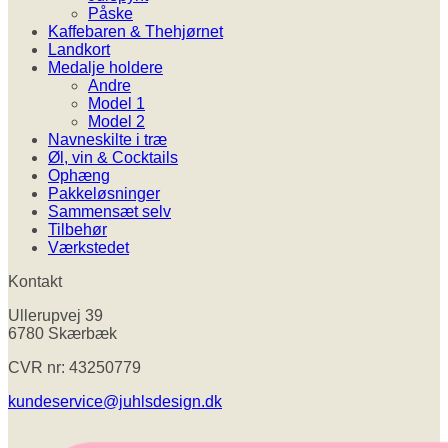
Påske
Kaffebaren & Thehjørnet
Landkort
Medalje holdere
Andre
Model 1
Model 2
Navneskilte i træ
Øl, vin & Cocktails
Ophæng
Pakkeløsninger
Sammensæt selv
Tilbehør
Værkstedet
Kontakt
Ullerupvej 39
6780 Skærbæk
CVR nr: 43250779
kundeservice@juhlsdesign.dk