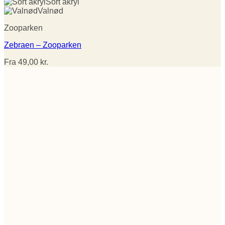
Sort akryl
Valnød
Zooparken
Zebraen – Zooparken
Fra
49,00
kr.