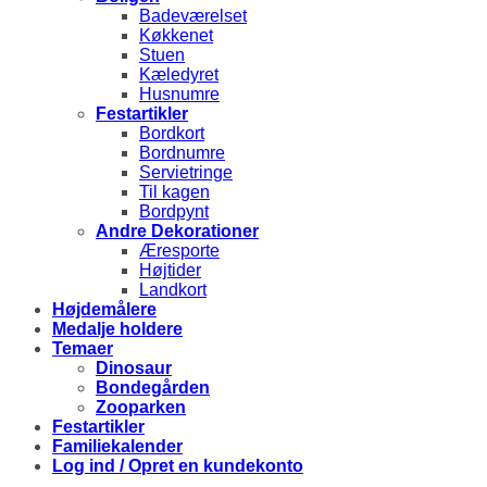
Badeværelset
Køkkenet
Stuen
Kæledyret
Husnumre
Festartikler
Bordkort
Bordnumre
Servietringe
Til kagen
Bordpynt
Andre Dekorationer
Æresporte
Højtider
Landkort
Højdemålere
Medalje holdere
Temaer
Dinosaur
Bondegården
Zooparken
Festartikler
Familiekalender
Log ind / Opret en kundekonto