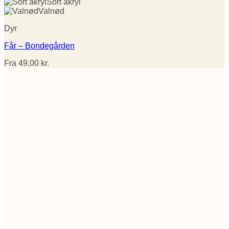
Sort akryl
Valnød
Dyr
Får – Bondegården
Fra
49,00
kr.