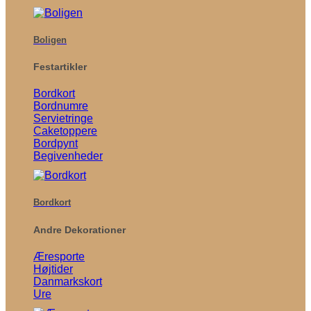
Boligen
Festartikler
Bordkort
Bordnumre
Servietringe
Caketoppere
Bordpynt
Begivenheder
Bordkort
Andre Dekorationer
Æresporte
Højtider
Danmarkskort
Ure