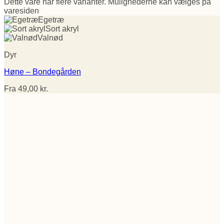
Dette vare har flere varianter. Mulighederne kan vælges på
varesiden
Egetræ
Sort akryl
Valnød
Dyr
Høne – Bondegården
Fra
49,00
kr.