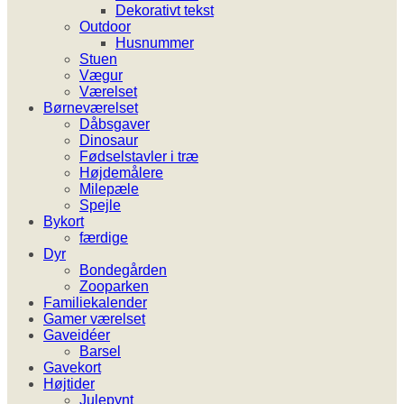
Dekorativt tekst
Outdoor
Husnummer
Stuen
Vægur
Værelset
Børneværelset
Dåbsgaver
Dinosaur
Fødselstavler i træ
Højdemålere
Milepæle
Spejle
Bykort
færdige
Dyr
Bondegården
Zooparken
Familiekalender
Gamer værelset
Gaveidéer
Barsel
Gavekort
Højtider
Julepynt