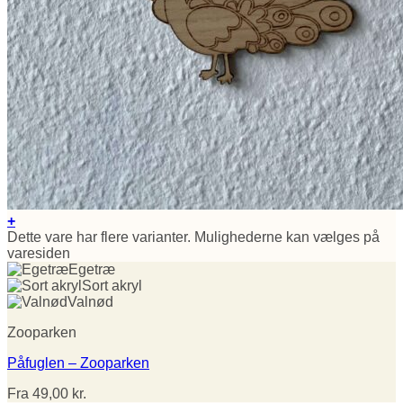
+
Dette vare har flere varianter. Mulighederne kan vælges på
varesiden
Egetræ
Sort akryl
Valnød
Zooparken
Påfuglen – Zooparken
Fra
49,00
kr.