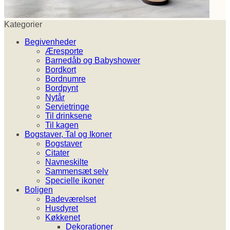
Kategorier
Begivenheder
Æresporte
Barnedåb og Babyshower
Bordkort
Bordnumre
Bordpynt
Nytår
Servietringe
Til drinksene
Til kagen
Bogstaver, Tal og Ikoner
Bogstaver
Citater
Navneskilte
Sammensæt selv
Specielle ikoner
Boligen
Badeværelset
Husdyret
Køkkenet
Dekorationer