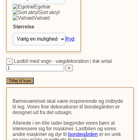
Egetræ
Sort akryl
Valnød
Størrelse
Ryd
Lastbil med vogn - vægdekoration i træ antal
Tilføj til kurv
Børneværelset skal være inspirerende og indbyde
til leg. Vores fine dekorationer til bondegården er
designet ud fra det udsagn.
Allerede i en lille lader begynder vores børn at
interessere sig for maskiner. Lastbilen og vores
andre maskiner og dyr til
bondegården
er en unik
og sjov måde at indbyde til leg på.