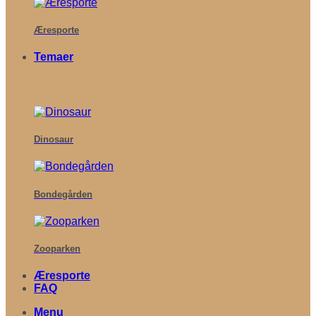
Æresporte
Temaer
Dinosaur
Bondegården
Zooparken
Æresporte
FAQ
Menu