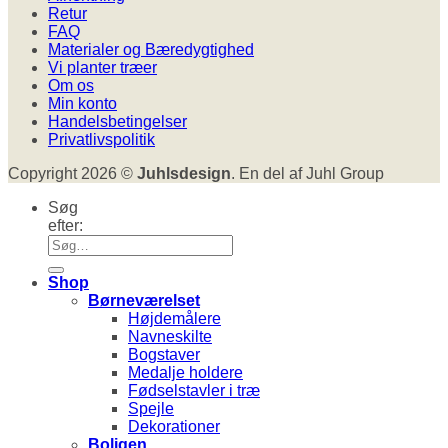
Retur
FAQ
Materialer og Bæredygtighed
Vi planter træer
Om os
Min konto
Handelsbetingelser
Privatlivspolitik
Copyright 2026 ©
Juhlsdesign
. En del af Juhl Group
Søg
efter:
Shop
Børneværelset
Højdemålere
Navneskilte
Bogstaver
Medalje holdere
Fødselstavler i træ
Spejle
Dekorationer
Boligen