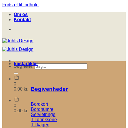
Fortsæt til indhold
Om os
Kontakt
Festartikler
Søg efter:
0
Begivenheder
0,00
kr.
Bordkort
0
Bordnumre
0,00
kr.
Servietringe
Til drinksene
Til kagen