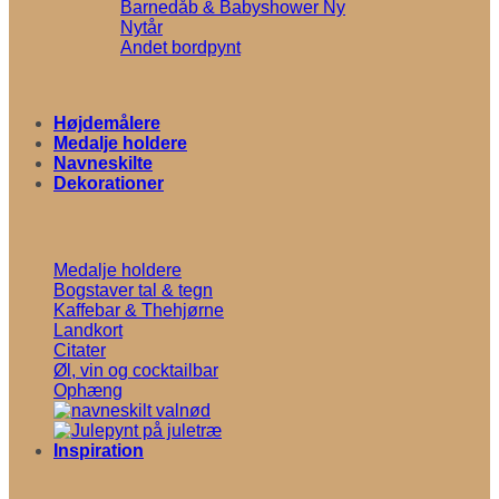
Barnedåb & Babyshower
Nytår
Andet bordpynt
Højdemålere
Medalje holdere
Navneskilte
Dekorationer
Medalje holdere
Bogstaver tal & tegn
Kaffebar & Thehjørne
Landkort
Citater
Øl, vin og cocktailbar
Ophæng
Inspiration