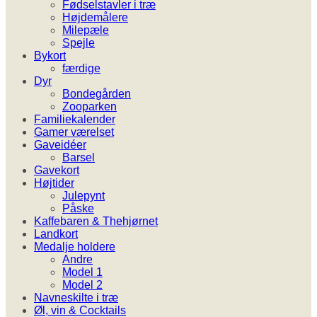
Fødselstavler i træ
Højdemålere
Milepæle
Spejle
Bykort
færdige
Dyr
Bondegården
Zooparken
Familiekalender
Gamer værelset
Gaveidéer
Barsel
Gavekort
Højtider
Julepynt
Påske
Kaffebaren & Thehjørnet
Landkort
Medalje holdere
Andre
Model 1
Model 2
Navneskilte i træ
Øl, vin & Cocktails