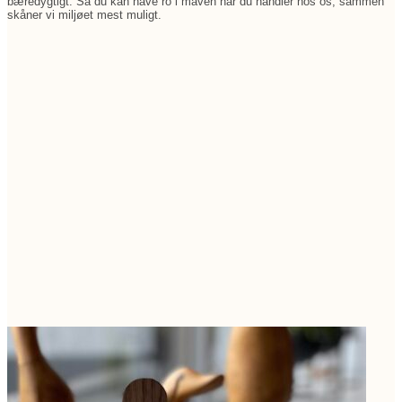
bæredygtigt. Så du kan have ro i maven når du handler hos os, sammen
skåner vi miljøet mest muligt.