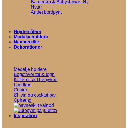
Barnedåb & Babyshower
Nytår
Andet bordpynt
Højdemålere
Medalje holdere
Navneskilte
Dekorationer
Medalje holdere
Bogstaver tal & tegn
Kaffebar & Thehjørne
Landkort
Citater
Øl, vin og cocktailbar
Ophæng
Inspiration