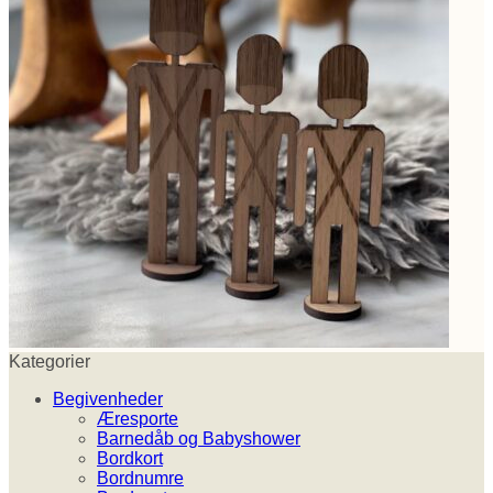
Kategorier
Begivenheder
Æresporte
Barnedåb og Babyshower
Bordkort
Bordnumre