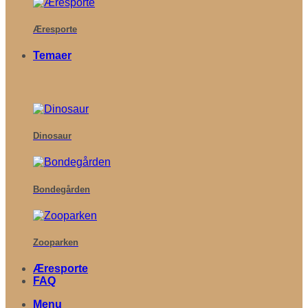
Æresporte
Temaer
Dinosaur
Bondegården
Zooparken
Æresporte
FAQ
Menu