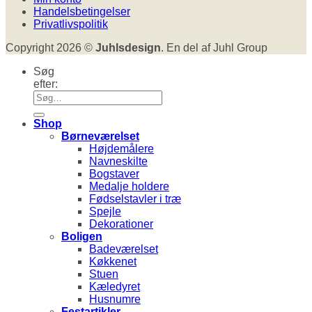
Handelsbetingelser
Privatlivspolitik
Copyright 2026 ©
Juhlsdesign
. En del af Juhl Group
Søg
efter:
Shop
Børneværelset
Højdemålere
Navneskilte
Bogstaver
Medalje holdere
Fødselstavler i træ
Spejle
Dekorationer
Boligen
Badeværelset
Køkkenet
Stuen
Kæledyret
Husnumre
Festartikler