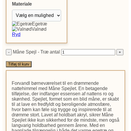
Materiale
Egetræ
Valnød
Ryd
Måne Spejl - Træ antal
Tilføj til kurv
Forvandl børneværelset til en drømmende
nattehimmel med Måne Spejlet. En betagende
tilføjelse, der indfanger essensen af nattens ro og
skønhed. Spejlet, formet som en blid måne, er skabt
til at lave en fredfyldt og beroligende atmosfære,
hvor børn kan føle sig trygge og inspirerede til at
drømme stort. Lavet af holdbart akryl, sikrer Måne
Spejlet ikke kun sikkerhed for de mindste, men også
langvarig holdbarhed gennem årene. Med en
bagplade tilgængelig i både det varme egetræ og