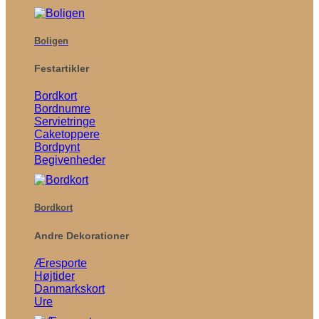
Boligen
Festartikler
Bordkort
Bordnumre
Servietringe
Caketoppere
Bordpynt
Begivenheder
Bordkort
Andre Dekorationer
Æresporte
Højtider
Danmarkskort
Ure