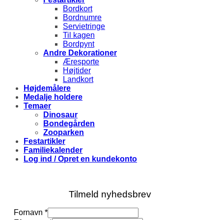
Bordkort
Bordnumre
Servietringe
Til kagen
Bordpynt
Andre Dekorationer
Æresporte
Højtider
Landkort
Højdemålere
Medalje holdere
Temaer
Dinosaur
Bondegården
Zooparken
Festartikler
Familiekalender
Log ind / Opret en kundekonto
Tilmeld nyhedsbrev
Fornavn
*