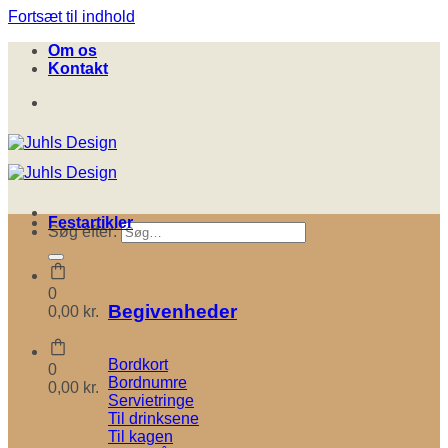
Fortsæt til indhold
Om os
Kontakt
Festartikler
Søg efter:
0
Begivenheder
0,00
kr.
Bordkort
0
Bordnumre
0,00
kr.
Servietringe
Til drinksene
Til kagen