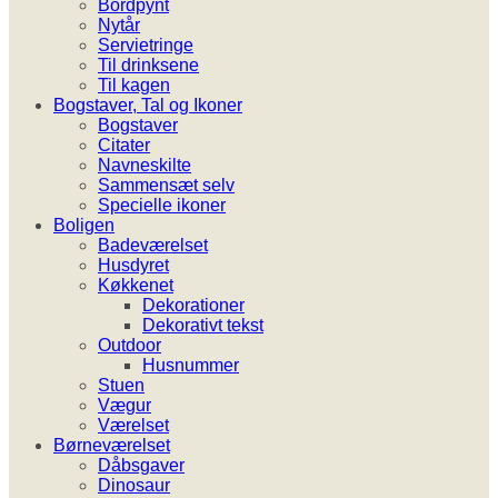
Bordpynt
Nytår
Servietringe
Til drinksene
Til kagen
Bogstaver, Tal og Ikoner
Bogstaver
Citater
Navneskilte
Sammensæt selv
Specielle ikoner
Boligen
Badeværelset
Husdyret
Køkkenet
Dekorationer
Dekorativt tekst
Outdoor
Husnummer
Stuen
Vægur
Værelset
Børneværelset
Dåbsgaver
Dinosaur