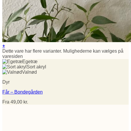
+
Dette vare har flere varianter. Mulighederne kan vælges på
varesiden
Egetræ
Sort akryl
Valnød
Dyr
Får – Bondegården
Fra
49,00
kr.