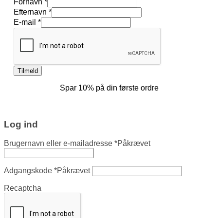
Fornavn
*
Efternavn
*
Fornavn
E-mail
*
E-
mail
Efternavn
Tilmeld
Spar 10% på din første ordre
Log ind
Brugernavn eller e-mailadresse
*
Påkrævet
Adgangskode
*
Påkrævet
Recaptcha