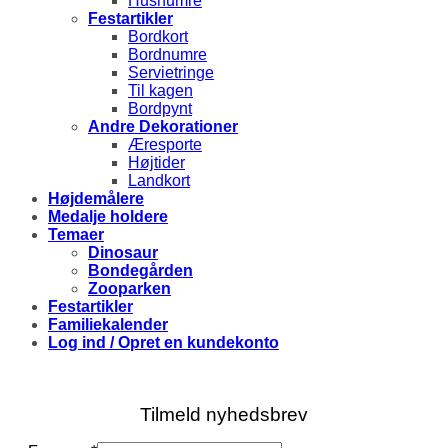
Husnumre
Festartikler
Bordkort
Bordnumre
Servietringe
Til kagen
Bordpynt
Andre Dekorationer
Æresporte
Højtider
Landkort
Højdemålere
Medalje holdere
Temaer
Dinosaur
Bondegården
Zooparken
Festartikler
Familiekalender
Log ind / Opret en kundekonto
Tilmeld nyhedsbrev