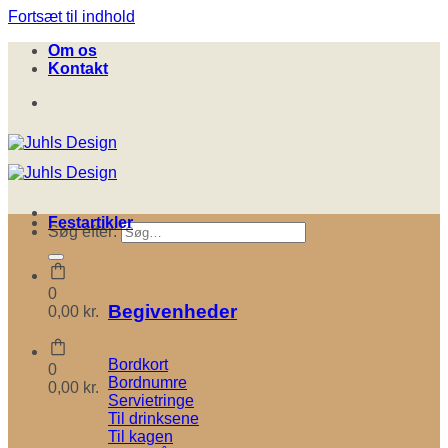
Fortsæt til indhold
Om os
Kontakt
Festartikler
Søg efter:
0
Begivenheder
0,00
kr.
Bordkort
0
Bordnumre
0,00
kr.
Servietringe
Til drinksene
Til kagen