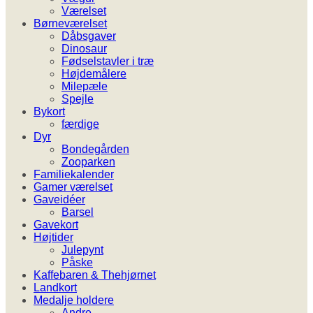
Værelset
Børneværelset
Dåbsgaver
Dinosaur
Fødselstavler i træ
Højdemålere
Milepæle
Spejle
Bykort
færdige
Dyr
Bondegården
Zooparken
Familiekalender
Gamer værelset
Gaveidéer
Barsel
Gavekort
Højtider
Julepynt
Påske
Kaffebaren & Thehjørnet
Landkort
Medalje holdere
Andre