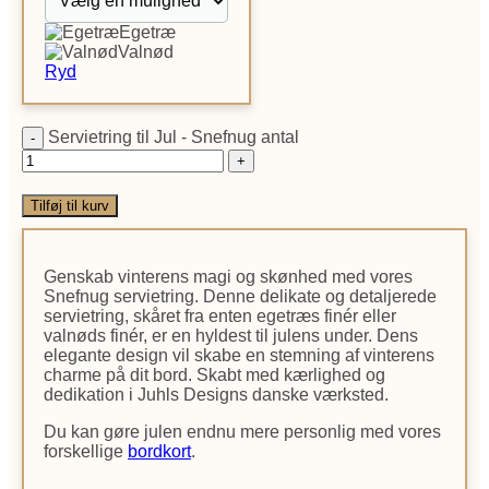
Egetræ
Valnød
Ryd
Servietring til Jul - Snefnug antal
Tilføj til kurv
Genskab vinterens magi og skønhed med vores
Snefnug servietring. Denne delikate og detaljerede
servietring, skåret fra enten egetræs finér eller
valnøds finér, er en hyldest til julens under. Dens
elegante design vil skabe en stemning af vinterens
charme på dit bord. Skabt med kærlighed og
dedikation i Juhls Designs danske værksted.
Du kan gøre julen endnu mere personlig med vores
forskellige
bordkort
.