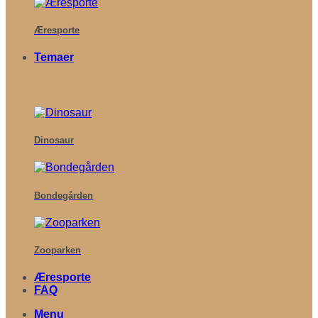
Æresporte
Temaer
Dinosaur
Bondegården
Zooparken
Æresporte
FAQ
Menu