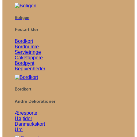
Boligen
Festartikler
Bordkort
Bordnumre
Servietringe
Caketoppere
Bordpynt
Begivenheder
Bordkort
Andre Dekorationer
Æresporte
Højtider
Danmarkskort
Ure