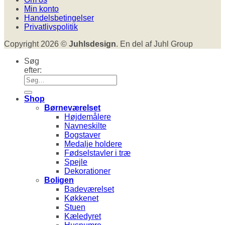
Min konto
Handelsbetingelser
Privatlivspolitik
Copyright 2026 ©
Juhlsdesign
. En del af Juhl Group
Søg
efter:
Shop
Børneværelset
Højdemålere
Navneskilte
Bogstaver
Medalje holdere
Fødselstavler i træ
Spejle
Dekorationer
Boligen
Badeværelset
Køkkenet
Stuen
Kæledyret