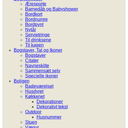
Æresporte
Barnedåb og Babyshower
Bordkort
Bordnumre
Bordpynt
Nytår
Servietringe
Til drinksene
Til kagen
Bogstaver, Tal og Ikoner
Bogstaver
Citater
Navneskilte
Sammensæt selv
Specielle ikoner
Boligen
Badeværelset
Husdyret
Køkkenet
Dekorationer
Dekorativt tekst
Outdoor
Husnummer
Stuen
Vægur