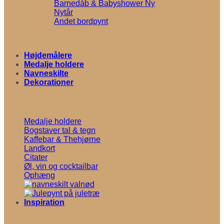
Barnedåb & Babyshower
Nytår
Andet bordpynt
Højdemålere
Medalje holdere
Navneskilte
Dekorationer
Medalje holdere
Bogstaver tal & tegn
Kaffebar & Thehjørne
Landkort
Citater
Øl, vin og cocktailbar
Ophæng
Inspiration