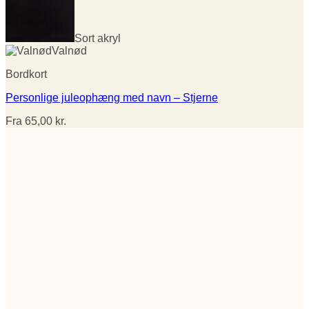
Sort akryl
Valnød
Bordkort
Personlige juleophæng med navn – Stjerne
Fra
65,00
kr.