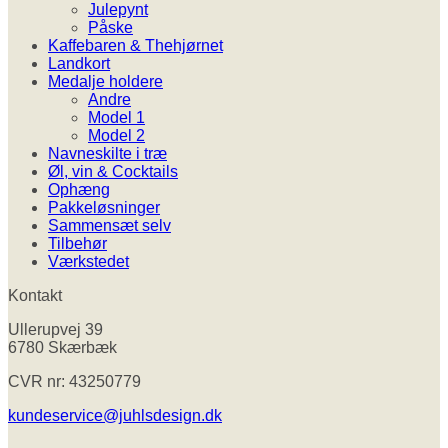
Julepynt
Påske
Kaffebaren & Thehjørnet
Landkort
Medalje holdere
Andre
Model 1
Model 2
Navneskilte i træ
Øl, vin & Cocktails
Ophæng
Pakkeløsninger
Sammensæt selv
Tilbehør
Værkstedet
Kontakt
Ullerupvej 39
6780 Skærbæk
CVR nr: 43250779
kundeservice@juhlsdesign.dk