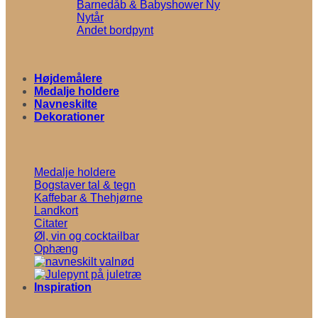
Barnedåb & Babyshower
Nytår
Andet bordpynt
Højdemålere
Medalje holdere
Navneskilte
Dekorationer
Medalje holdere
Bogstaver tal & tegn
Kaffebar & Thehjørne
Landkort
Citater
Øl, vin og cocktailbar
Ophæng
Inspiration