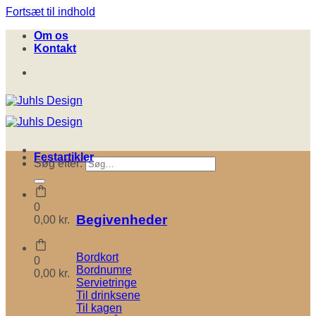
Fortsæt til indhold
Om os
Kontakt
Festartikler
Søg efter:
0
Begivenheder
0,00
kr.
Bordkort
0
Bordnumre
0,00
kr.
Servietringe
Til drinksene
Til kagen