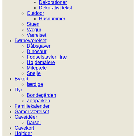
Dekorationer
Dekorativt tekst
Outdoor
Husnummer
Stuen
Vægur
Værelset
Børneværelset
Dåbsgaver
Dinosaur
Fødselstavler i træ
Højdemålere
Milepæle
Spejle
Bykort
færdige
Dyr
Bondegården
Zooparken
Familiekalender
Gamer værelset
Gaveidéer
Barsel
Gavekort
Højtider