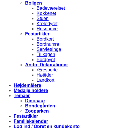
Boligen
Badeværelset
Køkkenet
Stuen
Kæledyret
Husnumre
Festartikler
Bordkort
Bordnumre
Servietringe
Til kagen
Bordpynt
Andre Dekorationer
Æresporte
Højtider
Landkort
Højdemålere
Medalje holdere
Temaer
Dinosaur
Bondegården
Zooparken
Festartikler
Familiekalender
Log ind / Opret en kundekonto