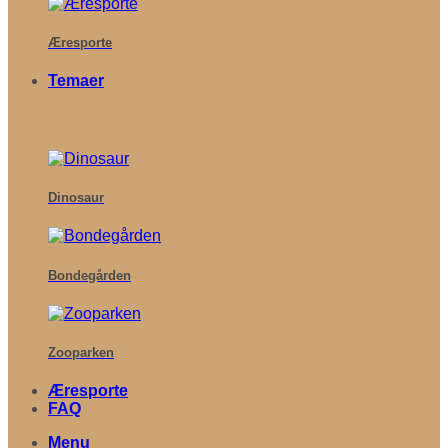
Æresporte
Temaer
Dinosaur
Bondegården
Zooparken
Æresporte
FAQ
Menu