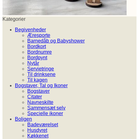
Kategorier
Begivenheder
Æresporte
Barnedåb og Babyshower
Bordkort
Bordnumre
Bordpynt
Nytår
Servietringe
Til drinksene
Til kagen
Bogstaver, Tal og Ikoner
Bogstaver
Citater
Navneskilte
Sammensæt selv
Specielle ikoner
Boligen
Badeværelset
Husdyret
Køkkenet