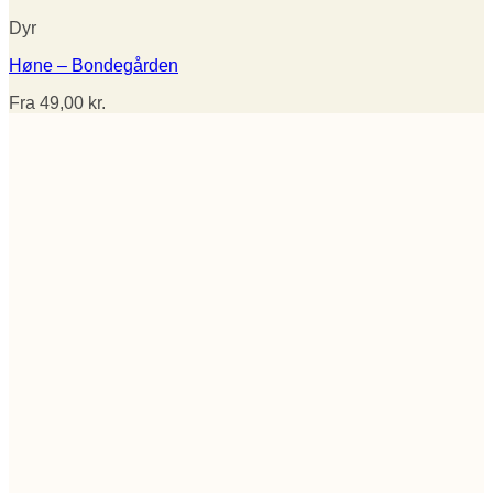
Dyr
Høne – Bondegården
Fra
49,00
kr.