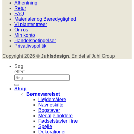
Afhentning
Retur
FAQ
Materialer og Bæredygtighed
Vi planter træer
Om os
Min konto
Handelsbetingelser
Privatlivspolitik
Copyright 2026 ©
Juhlsdesign
. En del af Juhl Group
Søg
efter:
Shop
Børneværelset
Højdemålere
Navneskilte
Bogstaver
Medalje holdere
Fødselstavler i træ
Spejle
Dekorationer