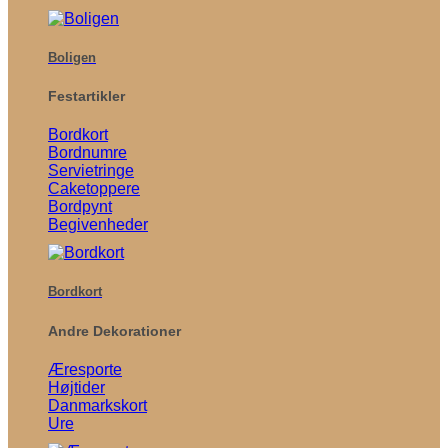
Boligen
Festartikler
Bordkort
Bordnumre
Servietringe
Caketoppere
Bordpynt
Begivenheder
Bordkort
Andre Dekorationer
Æresporte
Højtider
Danmarkskort
Ure