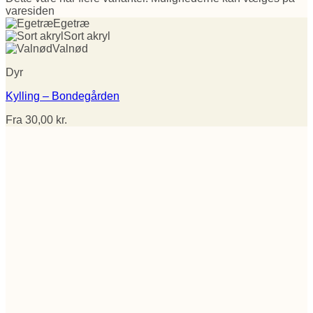
varesiden
Egetræ
Sort akryl
Valnød
Dyr
Kylling – Bondegården
Fra
30,00
kr.