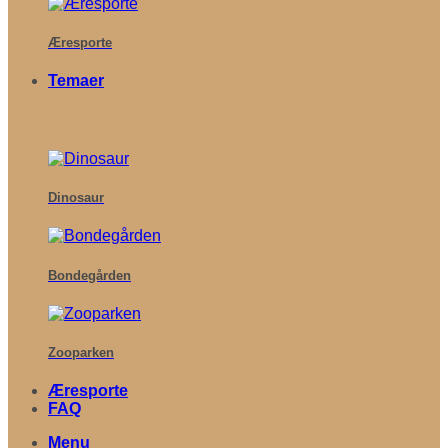
Æresporte
Temaer
Dinosaur
Bondegården
Zooparken
Æresporte
FAQ
Menu