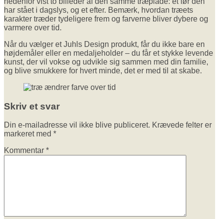
nedenfor vist to billeder af den samme træplade: et før den
har stået i dagslys, og et efter. Bemærk, hvordan træets
karakter træder tydeligere frem og farverne bliver dybere og
varmere over tid.
Når du vælger et Juhls Design produkt, får du ikke bare en
højdemåler eller en medaljeholder – du får et stykke levende
kunst, der vil vokse og udvikle sig sammen med din familie,
og blive smukkere for hvert minde, det er med til at skabe.
Skriv et svar
Din e-mailadresse vil ikke blive publiceret.
Krævede felter er
markeret med
*
Kommentar
*