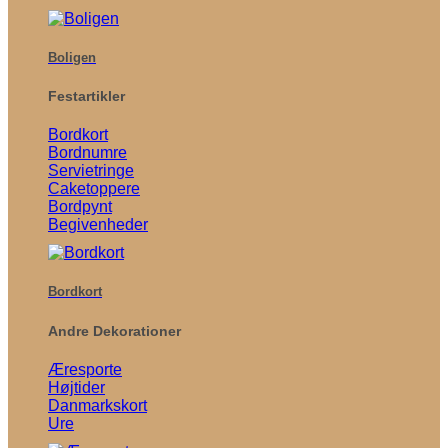
Boligen
Festartikler
Bordkort
Bordnumre
Servietringe
Caketoppere
Bordpynt
Begivenheder
Bordkort
Andre Dekorationer
Æresporte
Højtider
Danmarkskort
Ure