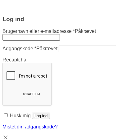
Log ind
Brugernavn eller e-mailadresse
*
Påkrævet
Adgangskode
*
Påkrævet
Recaptcha
Husk mig
Log ind
Mistet din adgangskode?