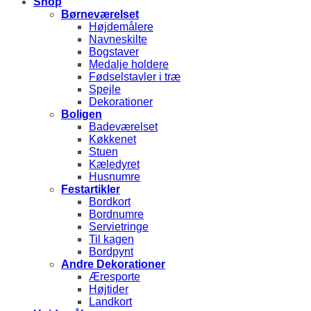
Shop
Børneværelset
Højdemålere
Navneskilte
Bogstaver
Medalje holdere
Fødselstavler i træ
Spejle
Dekorationer
Boligen
Badeværelset
Køkkenet
Stuen
Kæledyret
Husnumre
Festartikler
Bordkort
Bordnumre
Servietringe
Til kagen
Bordpynt
Andre Dekorationer
Æresporte
Højtider
Landkort