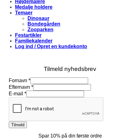
Højdemålere
Medalje holdere
Temaer
Dinosaur
Bondegården
Zooparken
Festartikler
Familiekalender
Log ind / Opret en kundekonto
Tilmeld nyhedsbrev
Fornavn
*
Efternavn
*
E-
E-mail
*
mail
Efternavn
Fornavn
Tilmeld
Spar 10% på din første ordre