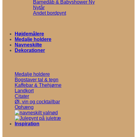
Barnedåb & Babyshower
Nytår
Andet bordpynt
Højdemålere
Medalje holdere
Navneskilte
Dekorationer
Medalje holdere
Bogstaver tal & tegn
Kaffebar & Thehjørne
Landkort
Citater
Øl, vin og cocktailbar
Ophæng
Inspiration