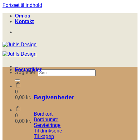
Fortsæt til indhold
Om os
Kontakt
Festartikler
Søg efter:
0
Begivenheder
0,00
kr.
Bordkort
0
Bordnumre
0,00
kr.
Servietringe
Til drinksene
Til kagen