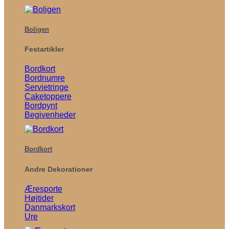
Boligen
Festartikler
Bordkort
Bordnumre
Servietringe
Caketoppere
Bordpynt
Begivenheder
Bordkort
Andre Dekorationer
Æresporte
Højtider
Danmarkskort
Ure