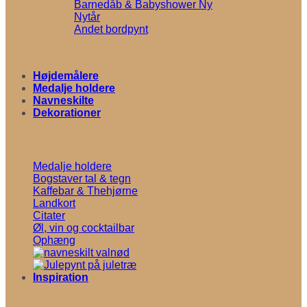
Barnedåb & Babyshower
Nytår
Andet bordpynt
Højdemålere
Medalje holdere
Navneskilte
Dekorationer
Medalje holdere
Bogstaver tal & tegn
Kaffebar & Thehjørne
Landkort
Citater
Øl, vin og cocktailbar
Ophæng
Inspiration