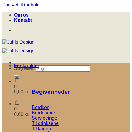
Fortsæt til indhold
Om os
Kontakt
Festartikler
Søg efter:
0
Begivenheder
0,00
kr.
Bordkort
0
Bordnumre
0,00
kr.
Servietringe
Til drinksene
Til kagen