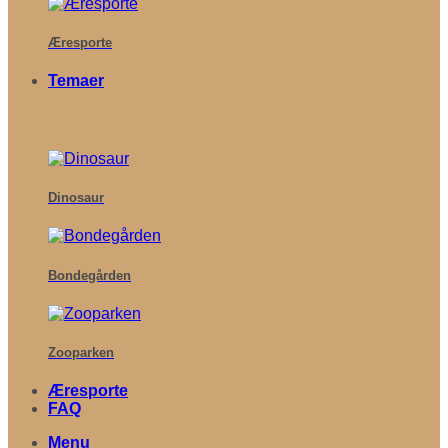
Æresporte
Temaer
Dinosaur
Bondegården
Zooparken
Æresporte
FAQ
Menu