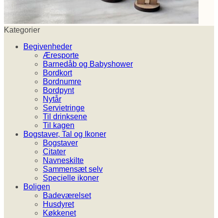
Kategorier
Begivenheder
Æresporte
Barnedåb og Babyshower
Bordkort
Bordnumre
Bordpynt
Nytår
Servietringe
Til drinksene
Til kagen
Bogstaver, Tal og Ikoner
Bogstaver
Citater
Navneskilte
Sammensæt selv
Specielle ikoner
Boligen
Badeværelset
Husdyret
Køkkenet