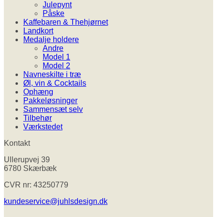
Julepynt
Påske
Kaffebaren & Thehjørnet
Landkort
Medalje holdere
Andre
Model 1
Model 2
Navneskilte i træ
Øl, vin & Cocktails
Ophæng
Pakkeløsninger
Sammensæt selv
Tilbehør
Værkstedet
Kontakt
Ullerupvej 39
6780 Skærbæk
CVR nr: 43250779
kundeservice@juhlsdesign.dk