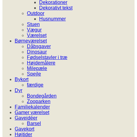
Dekorationer
Dekorativt tekst
Outdoor
Husnummer
Stuen
Vægur
Værelset
Børneværelset
Dåbsgaver
Dinosaur
Fødselstavler i træ
Højdemålere
Milepæle
Spejle
Bykort
færdige
Dyr
Bondegården
Zooparken
Familiekalender
Gamer værelset
Gaveidéer
Barsel
Gavekort
Højtider