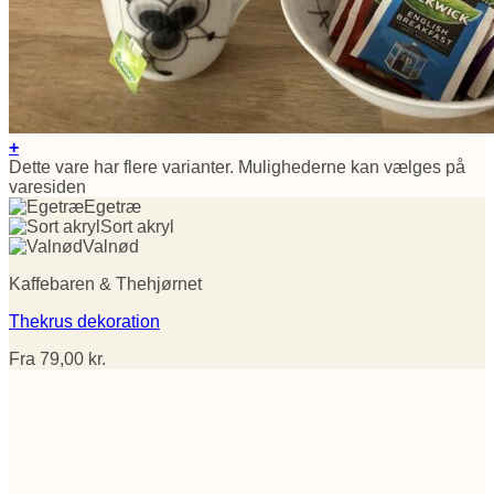
+
Dette vare har flere varianter. Mulighederne kan vælges på
varesiden
Egetræ
Sort akryl
Valnød
Kaffebaren & Thehjørnet
Thekrus dekoration
Fra
79,00
kr.