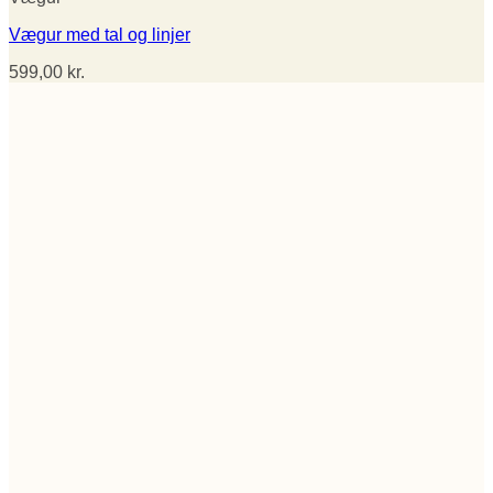
Vægur med tal og linjer
599,00
kr.