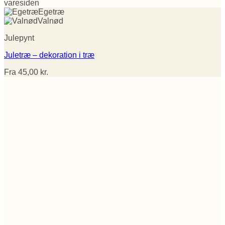
varesiden
Egetræ
Valnød
Julepynt
Juletræ – dekoration i træ
Fra
45,00
kr.