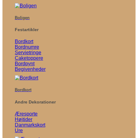
Boligen
Festartikler
Bordkort
Bordnumre
Servietringe
Caketoppere
Bordpynt
Begivenheder
Bordkort
Andre Dekorationer
Æresporte
Højtider
Danmarkskort
Ure