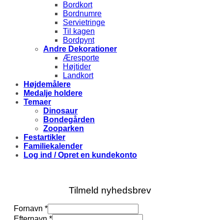
Bordkort
Bordnumre
Servietringe
Til kagen
Bordpynt
Andre Dekorationer
Æresporte
Højtider
Landkort
Højdemålere
Medalje holdere
Temaer
Dinosaur
Bondegården
Zooparken
Festartikler
Familiekalender
Log ind / Opret en kundekonto
Tilmeld nyhedsbrev
Fornavn
*
E-
Efternavn
*