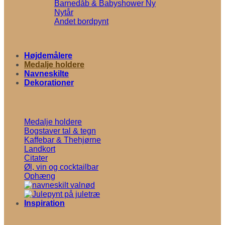
Barnedåb & Babyshower
Nytår
Andet bordpynt
Højdemålere
Medalje holdere
Navneskilte
Dekorationer
Medalje holdere
Bogstaver tal & tegn
Kaffebar & Thehjørne
Landkort
Citater
Øl, vin og cocktailbar
Ophæng
Inspiration