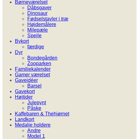
Børneværelset
Dåbsgaver
Dinosaur
Fødselstavler i træ
Højdemålere
Milepæle
Spejle
Bykort
færdige
Dyr
Bondegården
Zooparken
Familiekalender
Gamer værelset
Gaveidéer
Barsel
Gavekort
Højtider
Julepynt
Påske
Kaffebaren & Thehjørnet
Landkort
Medalje holdere
Andre
Model 1