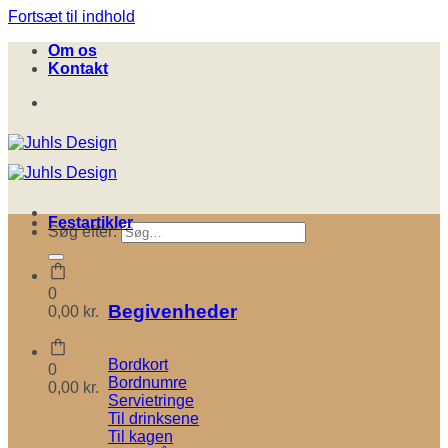
Fortsæt til indhold
Om os
Kontakt
Festartikler
Søg efter:
0
Begivenheder
0,00
kr.
Bordkort
0
Bordnumre
0,00
kr.
Servietringe
Til drinksene
Til kagen