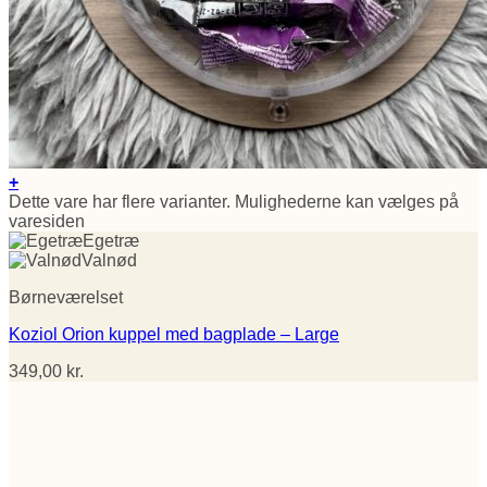
+
Dette vare har flere varianter. Mulighederne kan vælges på
varesiden
Egetræ
Valnød
Børneværelset
Koziol Orion kuppel med bagplade – Large
349,00
kr.