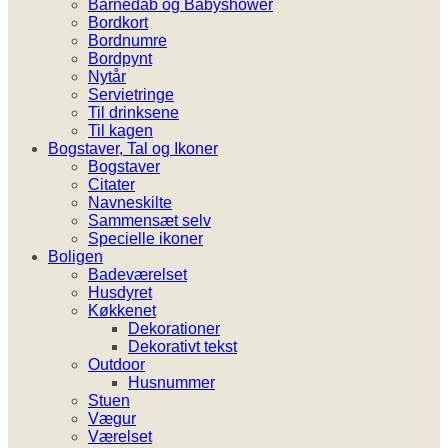
Barnedåb og Babyshower
Bordkort
Bordnumre
Bordpynt
Nytår
Servietringe
Til drinksene
Til kagen
Bogstaver, Tal og Ikoner
Bogstaver
Citater
Navneskilte
Sammensæt selv
Specielle ikoner
Boligen
Badeværelset
Husdyret
Køkkenet
Dekorationer
Dekorativt tekst
Outdoor
Husnummer
Stuen
Vægur
Værelset