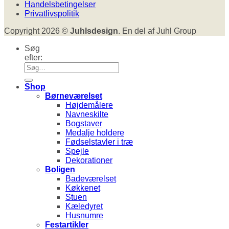
Handelsbetingelser
Privatlivspolitik
Copyright 2026 ©
Juhlsdesign
. En del af Juhl Group
Søg
efter:
Shop
Børneværelset
Højdemålere
Navneskilte
Bogstaver
Medalje holdere
Fødselstavler i træ
Spejle
Dekorationer
Boligen
Badeværelset
Køkkenet
Stuen
Kæledyret
Husnumre
Festartikler