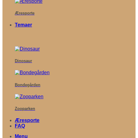
Æresporte
Temaer
Dinosaur
Bondegården
Zooparken
Æresporte
FAQ
Menu