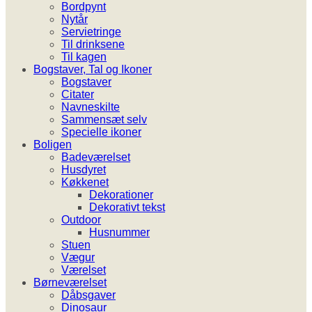
Bordpynt
Nytår
Servietringe
Til drinksene
Til kagen
Bogstaver, Tal og Ikoner
Bogstaver
Citater
Navneskilte
Sammensæt selv
Specielle ikoner
Boligen
Badeværelset
Husdyret
Køkkenet
Dekorationer
Dekorativt tekst
Outdoor
Husnummer
Stuen
Vægur
Værelset
Børneværelset
Dåbsgaver
Dinosaur