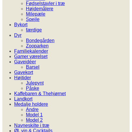
Fødselstavler i træ
Højdemålere
Milepæle
Spejle
Bykort
færdige
Dyr
Bondegården
Zooparken
Familiekalender
Gamer værelset
Gaveidéer
Barsel
Gavekort
Højtider
Julepynt
Påske
Kaffebaren & Thehjørnet
Landkort
Medalje holdere
Andre
Model 1
Model 2
Navneskilte i træ
Øl, vin & Cocktails