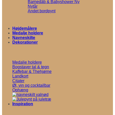
Barnedåb & Babyshower
Nytår
Andet bordpynt
Højdemålere
Medalje holdere
Navneskilte
Dekorationer
Medalje holdere
Bogstaver tal & tegn
Kaffebar & Thehjørne
Landkort
Citater
Øl, vin og cocktailbar
Ophæng
Inspiration