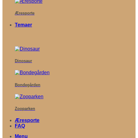
Æresporte
Temaer
Dinosaur
Bondegården
Zooparken
Æresporte
FAQ
Menu