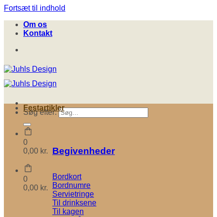
Fortsæt til indhold
Om os
Kontakt
Festartikler
Søg efter:
0
Begivenheder
0,00
kr.
Bordkort
0
Bordnumre
0,00
kr.
Servietringe
Til drinksene
Til kagen