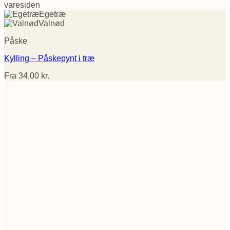
varesiden
Egetræ
Valnød
Påske
Kylling – Påskepynt i træ
Fra
34,00
kr.