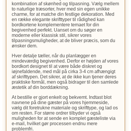
kombination af skønhed og tilpasning. Vælg mellem
to naturlige træsorter, hver med sin egen unikke
charme, for at matche din festlige dekoration. Med
en række elegante skrifttyper til rådighed kan
bordkortene komplementere temaet for din
begivenhed perfekt. Uanset om du søger en
moderne eller klassisk stil, sikrer vores
tilpasningsmuligheder, at de bliver præcis, som du
ønsker dem.
Hver detalje tæller, når du planlægger en
mindeværdig begivenhed. Derfor er højden af vores
bordkort designet til at være både diskret og
iøjnefaldende, med mål på cirka 3-4 cm afhængigt
af skrifttypen. Det sikrer, at de ikke kun tjener deres
praktiske formål, men også bidrager til den samlede
æstetik af din borddækning.
At bestille er gjort enkelt og bekvemt. Indtast blot
navnene på dine gæster på vores hjemmeside,
vælg dit foretrukne materiale og skrifttype, og lad os
om resten. For større ordrer tilbyder vi også
muligheden for at sende en komplet gæsteliste via
e-mail, hvilket gør processen endnu mere
problemfri.