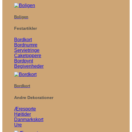
Boligen
Festartikler
Bordkort
Bordnumre
Servietringe
Caketoppere
Bordpynt
Begivenheder
Bordkort
Andre Dekorationer
Æresporte
Højtider
Danmarkskort
Ure