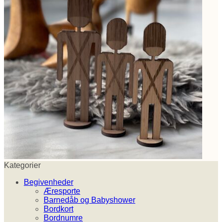
Kategorier
Begivenheder
Æresporte
Barnedåb og Babyshower
Bordkort
Bordnumre