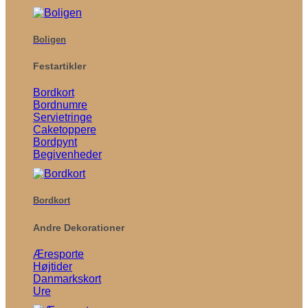
Boligen
Festartikler
Bordkort
Bordnumre
Servietringe
Caketoppere
Bordpynt
Begivenheder
Bordkort
Andre Dekorationer
Æresporte
Højtider
Danmarkskort
Ure