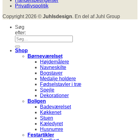
Handelsbetingelser
Privatlivspolitik
Copyright 2026 ©
Juhlsdesign
. En del af Juhl Group
Søg
efter:
Shop
Børneværelset
Højdemålere
Navneskilte
Bogstaver
Medalje holdere
Fødselstavler i træ
Spejle
Dekorationer
Boligen
Badeværelset
Køkkenet
Stuen
Kæledyret
Husnumre
Festartikler