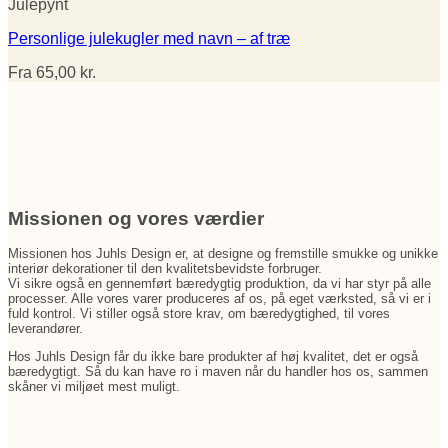
Julepynt
Personlige julekugler med navn – af træ
Fra
65,00
kr.
Missionen og vores værdier
Missionen hos Juhls Design er, at designe og fremstille smukke og unikke
interiør dekorationer til den kvalitetsbevidste forbruger.
Vi sikre også en gennemført bæredygtig produktion, da vi har styr på alle
processer. Alle vores varer produceres af os, på eget værksted, så vi er i
fuld kontrol. Vi stiller også store krav, om bæredygtighed, til vores
leverandører.
Hos Juhls Design får du ikke bare produkter af høj kvalitet, det er også
bæredygtigt. Så du kan have ro i maven når du handler hos os, sammen
skåner vi miljøet mest muligt.