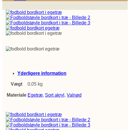
Yderligere information
Vægt
0,05 kg
Materiale
Egetræ
,
Sort akryl
,
Valnød