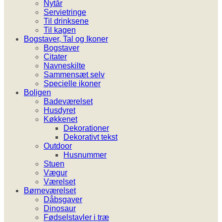
Nytår
Servietringe
Til drinksene
Til kagen
Bogstaver, Tal og Ikoner
Bogstaver
Citater
Navneskilte
Sammensæt selv
Specielle ikoner
Boligen
Badeværelset
Husdyret
Køkkenet
Dekorationer
Dekorativt tekst
Outdoor
Husnummer
Stuen
Vægur
Værelset
Børneværelset
Dåbsgaver
Dinosaur
Fødselstavler i træ