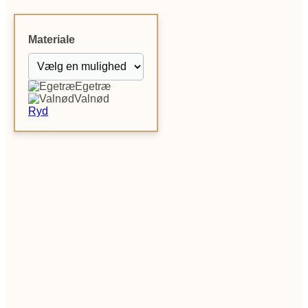
Materiale
Egetræ
Valnød
Ryd