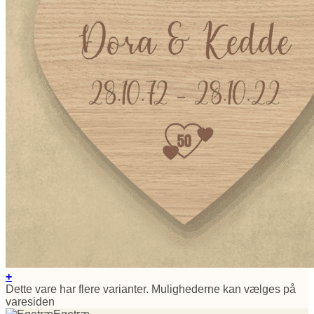
+
Dette vare har flere varianter. Mulighederne kan vælges på
varesiden