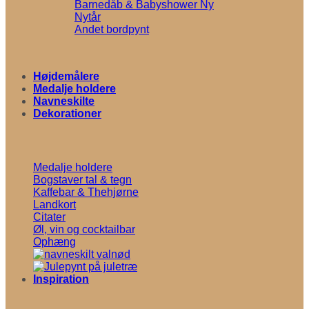
Barnedåb & Babyshower
Nytår
Andet bordpynt
Højdemålere
Medalje holdere
Navneskilte
Dekorationer
Medalje holdere
Bogstaver tal & tegn
Kaffebar & Thehjørne
Landkort
Citater
Øl, vin og cocktailbar
Ophæng
Inspiration