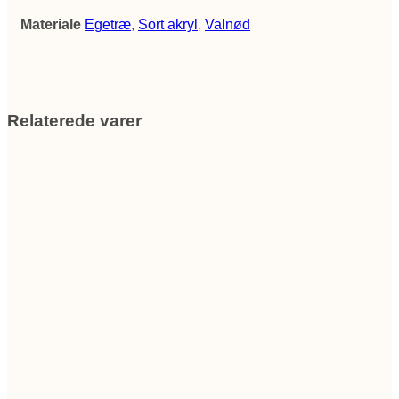
Materiale
Egetræ
,
Sort akryl
,
Valnød
Relaterede varer