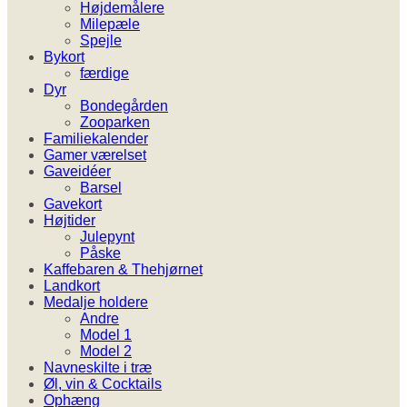
Højdemålere
Milepæle
Spejle
Bykort
færdige
Dyr
Bondegården
Zooparken
Familiekalender
Gamer værelset
Gaveidéer
Barsel
Gavekort
Højtider
Julepynt
Påske
Kaffebaren & Thehjørnet
Landkort
Medalje holdere
Andre
Model 1
Model 2
Navneskilte i træ
Øl, vin & Cocktails
Ophæng