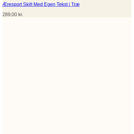
Æresport Skilt Med Egen Tekst i Træ
289,00
kr.