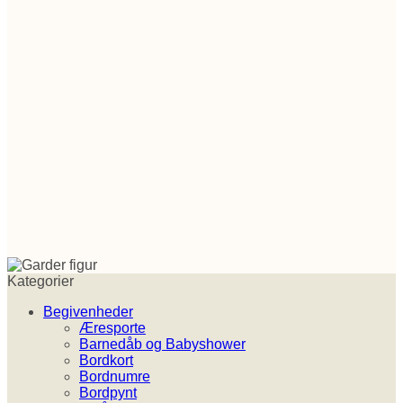
Kategorier
Begivenheder
Æresporte
Barnedåb og Babyshower
Bordkort
Bordnumre
Bordpynt