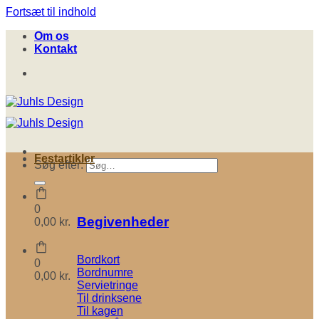
Fortsæt til indhold
Om os
Kontakt
Festartikler
Søg efter:
0
Begivenheder
0,00
kr.
Bordkort
0
Bordnumre
0,00
kr.
Servietringe
Til drinksene
Til kagen