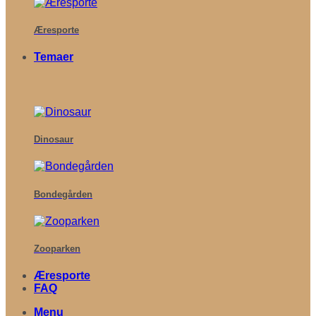
Æresporte
Temaer
Dinosaur
Bondegården
Zooparken
Æresporte
FAQ
Menu