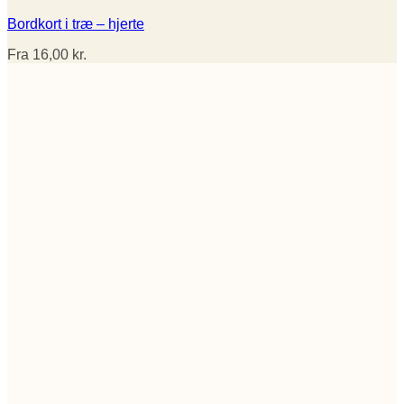
Bordkort i træ – hjerte
Fra
16,00
kr.