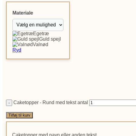
Materiale
Egetræ
Guld spejl
Valnød
Ryd
Caketopper - Rund med tekst antal
Tilføj til kurv
Caketopper med navn eller anden tekst.