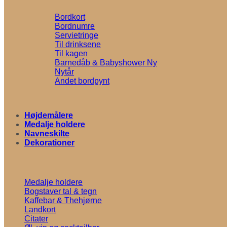
Bordkort
Bordnumre
Servietringe
Til drinksene
Til kagen
Barnedåb & Babyshower
Nytår
Andet bordpynt
Højdemålere
Medalje holdere
Navneskilte
Dekorationer
Medalje holdere
Bogstaver tal & tegn
Kaffebar & Thehjørne
Landkort
Citater