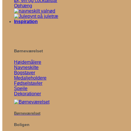
Øl, vin og cocktailbar
Ophæng
Inspiration
Børneværelset
Højdemålere
Navneskilte
Bogstaver
Medaljeholdere
Fødselstavler
Spejle
Dekorationer
Børneværelset
Boligen