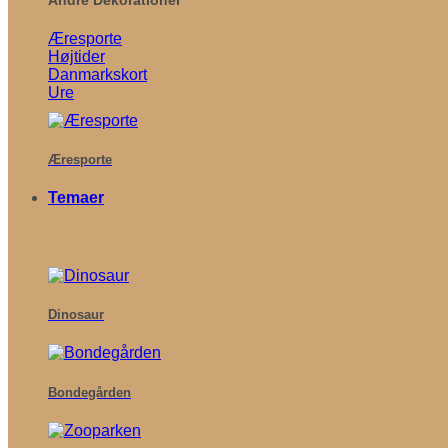
Æresporte
Højtider
Danmarkskort
Ure
Æresporte
Temaer
Dinosaur
Bondegården