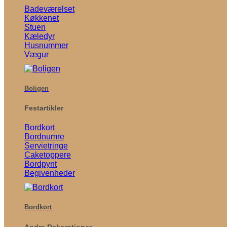
Badeværelset
Køkkenet
Stuen
Kæledyr
Husnummer
Vægur
Boligen
Festartikler
Bordkort
Bordnumre
Servietringe
Caketoppere
Bordpynt
Begivenheder
Bordkort
Andre Dekorationer