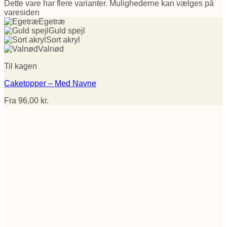
Dette vare har flere varianter. Mulighederne kan vælges på
varesiden
Egetræ
Guld spejl
Sort akryl
Valnød
Til kagen
Caketopper – Med Navne
Fra
96,00
kr.