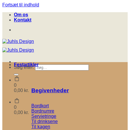
Fortsæt til indhold
Om os
Kontakt
Festartikler
Søg efter:
0
Begivenheder
0,00
kr.
Bordkort
0
Bordnumre
0,00
kr.
Servietringe
Til drinksene
Til kagen