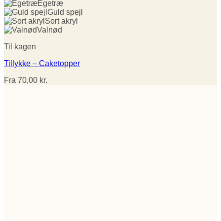
Egetræ
Guld spejl
Sort akryl
Valnød
Til kagen
Tillykke – Caketopper
Fra
70,00
kr.