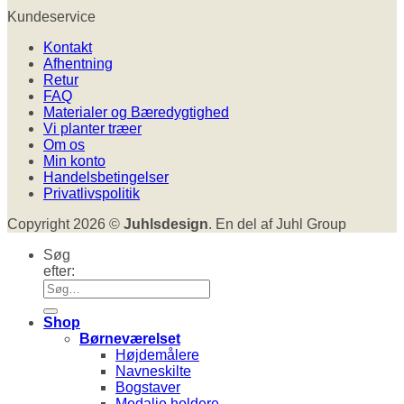
Kundeservice
Kontakt
Afhentning
Retur
FAQ
Materialer og Bæredygtighed
Vi planter træer
Om os
Min konto
Handelsbetingelser
Privatlivspolitik
Copyright 2026 ©
Juhlsdesign
. En del af Juhl Group
Søg
efter:
Shop
Børneværelset
Højdemålere
Navneskilte
Bogstaver
Medalje holdere