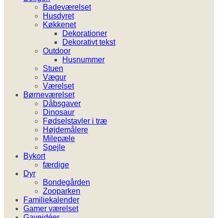
Badeværelset
Husdyret
Køkkenet
Dekorationer
Dekorativt tekst
Outdoor
Husnummer
Stuen
Vægur
Værelset
Børneværelset
Dåbsgaver
Dinosaur
Fødselstavler i træ
Højdemålere
Milepæle
Spejle
Bykort
færdige
Dyr
Bondegården
Zooparken
Familiekalender
Gamer værelset
Gaveidéer