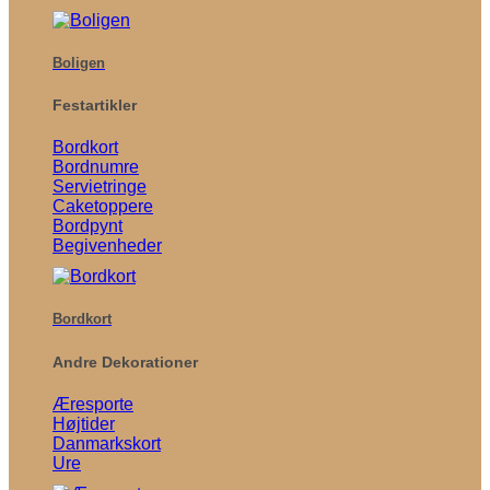
Boligen
Festartikler
Bordkort
Bordnumre
Servietringe
Caketoppere
Bordpynt
Begivenheder
Bordkort
Andre Dekorationer
Æresporte
Højtider
Danmarkskort
Ure