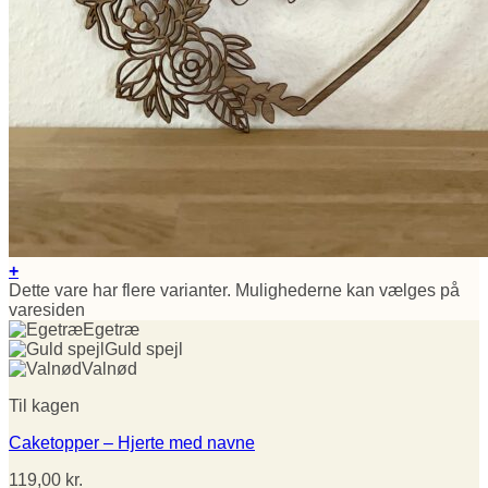
+
Dette vare har flere varianter. Mulighederne kan vælges på
varesiden
Egetræ
Guld spejl
Valnød
Til kagen
Caketopper – Hjerte med navne
119,00
kr.