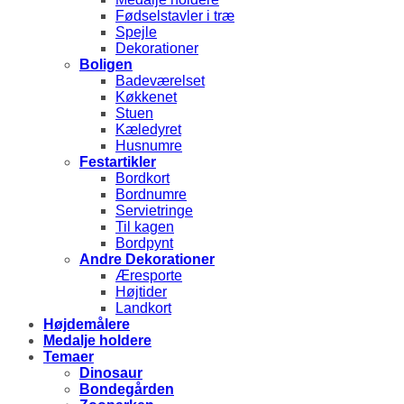
Fødselstavler i træ
Spejle
Dekorationer
Boligen
Badeværelset
Køkkenet
Stuen
Kæledyret
Husnumre
Festartikler
Bordkort
Bordnumre
Servietringe
Til kagen
Bordpynt
Andre Dekorationer
Æresporte
Højtider
Landkort
Højdemålere
Medalje holdere
Temaer
Dinosaur
Bondegården