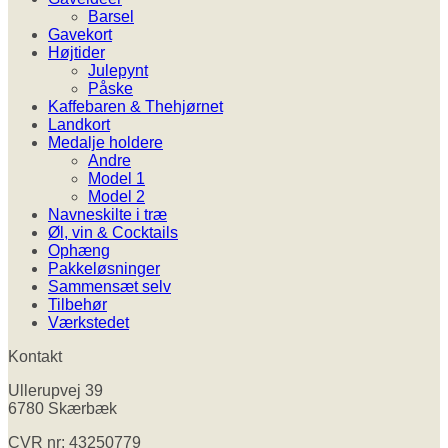
Barsel
Gavekort
Højtider
Julepynt
Påske
Kaffebaren & Thehjørnet
Landkort
Medalje holdere
Andre
Model 1
Model 2
Navneskilte i træ
Øl, vin & Cocktails
Ophæng
Pakkeløsninger
Sammensæt selv
Tilbehør
Værkstedet
Kontakt
Ullerupvej 39
6780 Skærbæk
CVR nr: 43250779