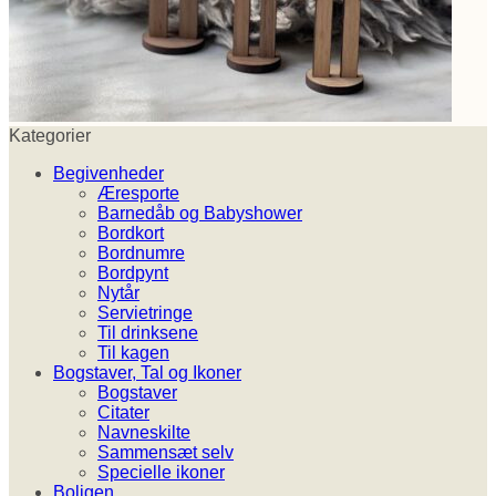
Kategorier
Begivenheder
Æresporte
Barnedåb og Babyshower
Bordkort
Bordnumre
Bordpynt
Nytår
Servietringe
Til drinksene
Til kagen
Bogstaver, Tal og Ikoner
Bogstaver
Citater
Navneskilte
Sammensæt selv
Specielle ikoner
Boligen