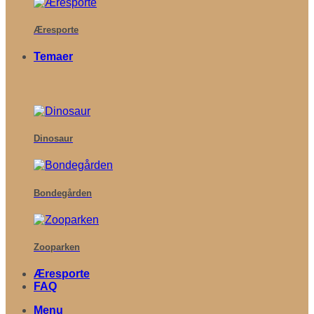
Æresporte
Temaer
Dinosaur
Bondegården
Zooparken
Æresporte
FAQ
Menu