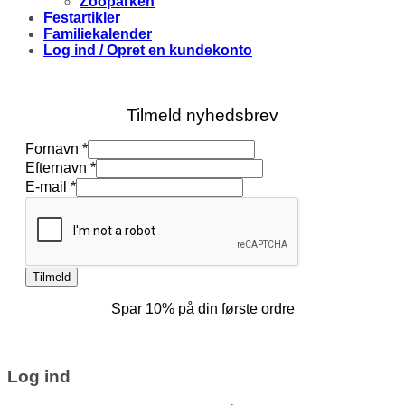
Zooparken
Festartikler
Familiekalender
Log ind / Opret en kundekonto
Tilmeld nyhedsbrev
E-
Fornavn
*
mail
Efternavn
*
Efternavn
E-mail
*
Fornavn
Tilmeld
Spar 10% på din første ordre
Log ind