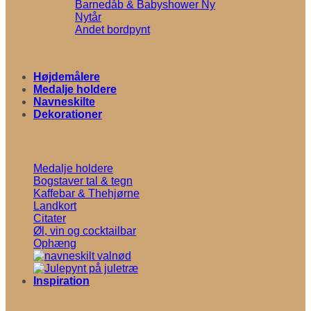
Barnedåb & Babyshower
Nytår
Andet bordpynt
Højdemålere
Medalje holdere
Navneskilte
Dekorationer
Medalje holdere
Bogstaver tal & tegn
Kaffebar & Thehjørne
Landkort
Citater
Øl, vin og cocktailbar
Ophæng
Inspiration