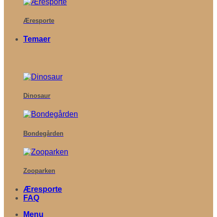
Æresporte
Temaer
Dinosaur
Bondegården
Zooparken
Æresporte
FAQ
Menu