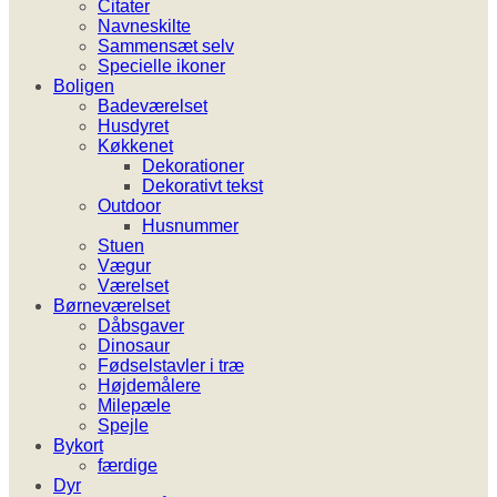
Citater
Navneskilte
Sammensæt selv
Specielle ikoner
Boligen
Badeværelset
Husdyret
Køkkenet
Dekorationer
Dekorativt tekst
Outdoor
Husnummer
Stuen
Vægur
Værelset
Børneværelset
Dåbsgaver
Dinosaur
Fødselstavler i træ
Højdemålere
Milepæle
Spejle
Bykort
færdige
Dyr