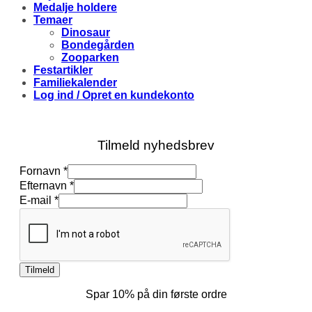
Medalje holdere
Temaer
Dinosaur
Bondegården
Zooparken
Festartikler
Familiekalender
Log ind / Opret en kundekonto
Tilmeld nyhedsbrev
Fornavn
*
Efternavn
*
E-
E-mail
*
mail
Fornavn
Efternavn
Tilmeld
Spar 10% på din første ordre