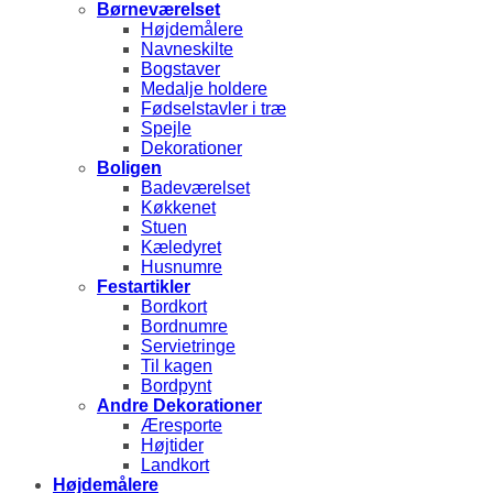
Børneværelset
Højdemålere
Navneskilte
Bogstaver
Medalje holdere
Fødselstavler i træ
Spejle
Dekorationer
Boligen
Badeværelset
Køkkenet
Stuen
Kæledyret
Husnumre
Festartikler
Bordkort
Bordnumre
Servietringe
Til kagen
Bordpynt
Andre Dekorationer
Æresporte
Højtider
Landkort
Højdemålere