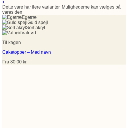
+
Dette vare har flere varianter. Mulighederne kan vælges på
varesiden
Egetræ
Guld spejl
Sort akryl
Valnød
Til kagen
Caketopper – Med navn
Fra
80,00
kr.