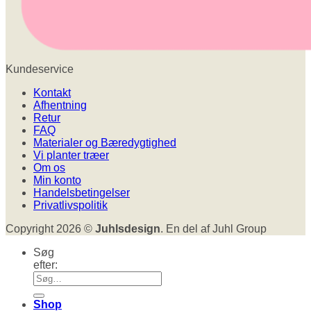
Kundeservice
Kontakt
Afhentning
Retur
FAQ
Materialer og Bæredygtighed
Vi planter træer
Om os
Min konto
Handelsbetingelser
Privatlivspolitik
Copyright 2026 ©
Juhlsdesign
. En del af Juhl Group
Søg
efter:
Shop