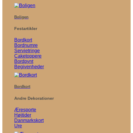
Boligen
Festartikler
Bordkort
Bordnumre
Servietringe
Caketoppere
Bordpynt
Begivenheder
Bordkort
Andre Dekorationer
Æresporte
Højtider
Danmarkskort
Ure