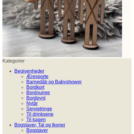
Kategorier
Begivenheder
Æresporte
Barnedåb og Babyshower
Bordkort
Bordnumre
Bordpynt
Nytår
Servietringe
Til drinksene
Til kagen
Bogstaver, Tal og Ikoner
Bogstaver