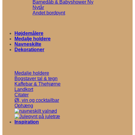
Barnedåb & Babyshower
Nytår
Andet bordpynt
Højdemålere
Medalje holdere
Navneskilte
Dekorationer
Medalje holdere
Bogstaver tal & tegn
Kaffebar & Thehjørne
Landkort
Citater
Øl, vin og cocktailbar
Ophæng
Inspiration