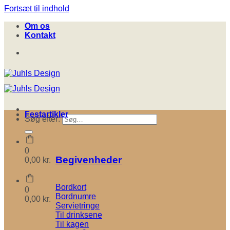
Fortsæt til indhold
Om os
Kontakt
Festartikler
Søg efter:
0
Begivenheder
0,00
kr.
Bordkort
0
Bordnumre
0,00
kr.
Servietringe
Til drinksene
Til kagen