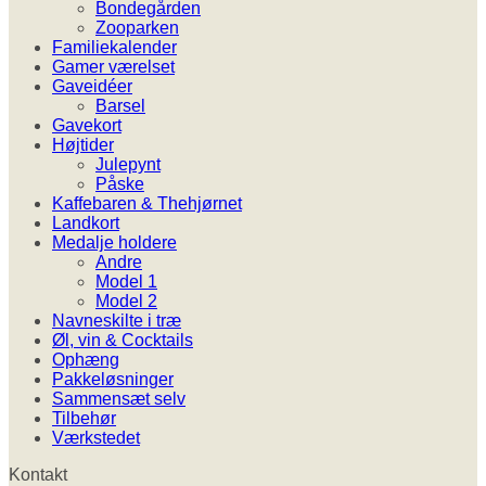
Bondegården
Zooparken
Familiekalender
Gamer værelset
Gaveidéer
Barsel
Gavekort
Højtider
Julepynt
Påske
Kaffebaren & Thehjørnet
Landkort
Medalje holdere
Andre
Model 1
Model 2
Navneskilte i træ
Øl, vin & Cocktails
Ophæng
Pakkeløsninger
Sammensæt selv
Tilbehør
Værkstedet
Kontakt